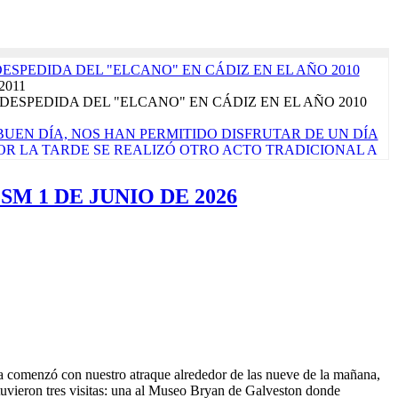
DESPEDIDA DEL "ELCANO" EN CÁDIZ EN EL AÑO 2010
 2011
DESPEDIDA DEL "ELCANO" EN CÁDIZ EN EL AÑO 2010
UEN DÍA, NOS HAN PERMITIDO DISFRUTAR DE UN DÍA
 POR LA TARDE SE REALIZÓ OTRO ACTO TRADICIONAL A
ALLE DE LAS TAPAS'. LA JORNADA CONCLUYE CON EL
ÓPICO DE CÁNCER, QUE SIGNIFICA PONER RUMBO AL
M 1 DE JUNIO DE 2026
rzo 2017
de marzo de 2017 ¡Por fin llegó el sábado! La verdad es que
ara que nos vamos a engañar. Es nuestro primer...
Read More...
TRALUZ". FOTO FINALISTA PREMIOS "VIRGEN DEL
EN 2023". AUTOR: ALEJANDRO CARNICERO
o 2023
CORPORA PRODUCTOS ALIMENTARIOS DE MÁXIMA
A EL PRÓXIMO CRUCERO DE INSTRUCCIÓN QUE
N ENERO DE 2023
embre 2022
ía comenzó con nuestro atraque alrededor de las nueve de la mañana,
ace un mes una licitación pública para comprar algunos alimentos
s tuvieron tres visitas: una al Museo Bryan de Galveston donde