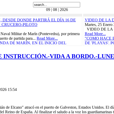
09 | 08 | 2026
 DESDE DONDE PARTIRÁ EL DÍA 16 DE
VIDEO DE LA 
N CRUCERO-PILOTO
Martes, 25 Enero
VIDEO DE LA 
 Naval Militar de Marín (Pontevedra), por primera
Read More...
uerto de partida para...
Read More...
"COMO HACE B
DA DE MARÍN, EN EL INICIO DEL
DE 'PLAYAS'.
RÁ EL 21 DE FEBRERO
BORDO, 'LA C
CRUCE DEL TR
 INSTRUCCIÓN.-VIDA A BORDO.-LUNES
ñola, "Juan Sebastián de Elcano" zarpó el pasado
CARIBE
Carraca, en San Fernando...
Read More...
Miércoles, 29 Ma
as Cívico-Militares
Vida a bordo, 25 
teníamos ganas, p
UN CONCIERTO BENÉFICO PRO-
"CON
 DE LORCA PROTAGONIZARÁN EL
CARM
S DURANTE EL...
Read More...
Domingo, 30 Juli
n de Elcano
Read More...
 2026 15:54
010
"ELCANO" IN
etaria, en la actual provincia de Guipúzcoa,
CALIDAD PAR
e, participó en la campaña...
Read More...
COMENZARÁ E
e
Viernes, 11 Novi
ián de Elcano" atracó en el puerto de Galveston, Estados Unidos. El d
010
La Armada abrió h
l del Reino de España. Al finalizar el saludo a la voz los guardiamarina