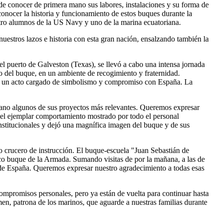
acenes del Servicio de Subsistencias del...
Read More...
de conocer de primera mano sus labores, instalaciones y su forma de
PEA EN AGUAS DE PORTUGAL UN FUERTE TEMPORAL
ocer la historia y funcionamiento de estos buques durante la
TRÁNSITO MARÍN-CASABLANCA
tro alumnos de la US Navy y uno de la marina ecuatoriana.
2013
uestros lazos e historia con esta gran nación, ensalzando también la
de la Armada Española "Juan Sebastián de Elcano" zarpó el pasado
s del Muelle de Torpedos de la Escuela Naval...
Read More...
l puerto de Galveston (Texas), se llevó a cabo una intensa jornada
 del buque, en un ambiente de recogimiento y fraternidad.
n, un acto cargado de simbolismo y compromiso con España. La
 mano algunos de sus proyectos más relevantes. Queremos expresar
 el ejemplar comportamiento mostrado por todo el personal
 institucionales y dejó una magnífica imagen del buque y de sus
 crucero de instrucción. El buque-escuela "Juan Sebastián de
tico buque de la Armada. Sumando visitas de por la mañana, a las de
 de España. Queremos expresar nuestro agradecimiento a todas esas
ompromisos personales, pero ya están de vuelta para continuar hasta
rmen, patrona de los marinos, que aguarde a nuestras familias durante