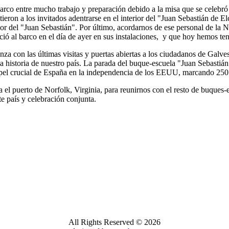
co entre mucho trabajo y preparación debido a la misa que se celebró e
tieron a los invitados adentrarse en el interior del "Juan Sebastián de 
endor del "Juan Sebastián". Por último, acordarnos de ese personal de 
eció al barco en el día de ayer en sus instalaciones, y que hoy hemos te
nza con las últimas visitas y puertas abiertas a los ciudadanos de Galve
 la historia de nuestro país. La parada del buque-escuela "Juan Sebastiá
pel crucial de España en la independencia de los EEUU, marcando 250 
l puerto de Norfolk, Virginia, para reunirnos con el resto de buques-e
te país y celebración conjunta.
All Rights Reserved © 2026