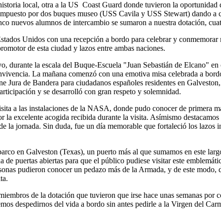
 "Juan Sebastián de Elcano" Descripcion del
que irán a los alm
istoria local, otra a la US Coast Guard donde tuvieron la oportunidad 
STILLEROS: ECHEVARRIETA Y
"ELCANO" CA
compuesto por dos buques museo (USS Cavila y USS Stewart) dando a con
re...
DENTRO DEL 
nco nuevos alumnos de intercambio se sumaron a nuestra dotación, cua
Lunes, 21 Enero 
 Estados Unidos con una recepción a bordo para celebrar y conmemorar n
El buque-escuela 
romotor de esta ciudad y lazos entre ambas naciones.
día 16 de este me
o, durante la escala del Buque-Escuela "Juan Sebastián de Elcano" en e
convivencia. La mañana comenzó con una emotiva misa celebrada a bordo
mne Jura de Bandera para ciudadanos españoles residentes en Galvesto
rticipación y se desarrolló con gran respeto y solemnidad.
a visita a las instalaciones de la NASA, donde pudo conocer de primera
 la excelente acogida recibida durante la visita. Asímismo destacamos
o de la jornada. Sin duda, fue un día memorable que fortaleció los lazos
rco en Galveston (Texas), un puerto más al que sumamos en este largo
a de puertas abiertas para que el público pudiese visitar este emblemá
pesonas pudieron conocer un pedazo más de la Armada, y de este modo,
ta.
miembros de la dotación que tuvieron que irse hace unas semanas por c
eremos despedirnos del vida a bordo sin antes pedirle a la Virgen del Ca