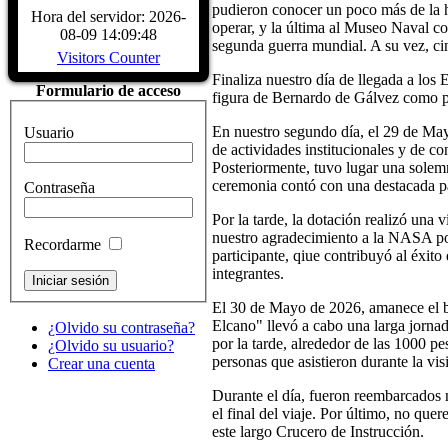
CARACTERÍSTICAS - Buque Escuela
pudieron conocer un poco más de la h
Hora del servidor: 2026-
buque. DATOS HISTÓRICOS. A
operar, y la última al Museo Naval 
08-09 14:09:48
LARRINAGA (CADIZ)....
Read Mo
segunda guerra mundial. A su vez, ci
Visitors Counter
Finaliza nuestro día de llegada a los
Formulario de acceso
figura de Bernardo de Gálvez como p
En nuestro segundo día, el 29 de May
Usuario
de actividades institucionales y de 
Posteriormente, tuvo lugar una sole
ceremonia contó con una destacada pa
Contraseña
Por la tarde, la dotación realizó un
nuestro agradecimiento a la NASA por
Recordarme
participante, qiue contribuyó al éxit
integrantes.
El 30 de Mayo de 2026, amanece el ba
Elcano" llevó a cabo una larga jornad
¿Olvido su contraseña?
por la tarde, alrededor de las 1000 
¿Olvido su usuario?
personas que asistieron durante la visi
Crear una cuenta
Durante el día, fueron reembarcados 
el final del viaje. Por último, no qu
este largo Crucero de Instrucción.