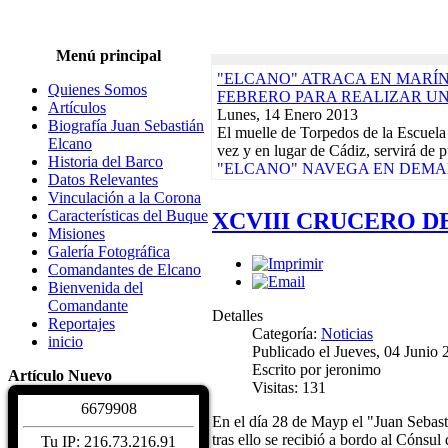
Menú principal
"ELCANO" ATRACA EN MARÍN,
Quienes Somos
FEBRERO PARA REALIZAR U
Artículos
Lunes, 14 Enero 2013
Biografía Juan Sebastián
El muelle de Torpedos de la Escuela
Elcano
vez y en lugar de Cádiz, servirá de p
Historia del Barco
"ELCANO" NAVEGA EN DEMAN
Datos Relevantes
CRUCERO-PILOTO QUE ACABA
Vinculación a la Corona
Lunes, 17 Diciembre 2012
Características del Buque
XCVIII CRUCERO DE
El buque-escuela de la Armada Espa
Misiones
día 9 de su base del Arsenal de La 
Galería Fotográfica
Actividades de la Asociación. Jornad
Comandantes de Elcano
Martes, 10 Enero 2012
Bienvenida del
EXPOSICIONES, REGATAS Y 
Comandante
DAMNIFICADOS TERREMOTOS
Detalles
Reportajes
CALENDARIO DE ACTIVIDADE
Categoría:
Noticias
inicio
Biografía Juan Sebastiá
Publicado el Jueves, 04 Junio
Sábado, 04 Diciembre 2
Escrito por jeronimo
Artículo Nuevo
Juan Sebastián de Elcano nació en Gu
Visitas: 131
hacia 1476. De profesión comerciant
6
6
7
9
9
0
8
Características del Buqu
En el día 28 de Mayp el "Juan Sebast
Sábado, 04 Diciembre 2
tras ello se recibió a bordo al Cónsu
Tu IP: 216.73.216.91