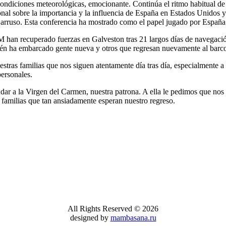
 condiciones meteorológicas, emocionante. Continúa el ritmo habitual de
 "Juan Sebastián de Elcano" Descripcion del
que irán a los alm
ional sobre la importancia y la influencia de España en Estados Unidos
STILLEROS: ECHEVARRIETA Y
"ELCANO" CA
arruso. Esta conferencia ha mostrado como el papel jugado por Españ
re...
DENTRO DEL 
Lunes, 21 Enero 
an recuperado fuerzas en Galveston tras 21 largos días de navegación
El buque-escuela 
ién ha embarcado gente nueva y otros que regresan nuevamente al barco, 
día 16 de este me
estras familias que nos siguen atentamente día tras día, especialmente
personales.
r a la Virgen del Carmen, nuestra patrona. A ella le pedimos que nos ac
 familias que tan ansiadamente esperan nuestro regreso.
All Rights Reserved © 2026
designed by
mambasana.ru