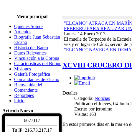
Menú principal
"ELCANO" ATRACA EN MARÍN,
Quienes Somos
FEBRERO PARA REALIZAR U
Artículos
Lunes, 14 Enero 2013
Biografía Juan Sebastián
El muelle de Torpedos de la Escuela
Elcano
vez y en lugar de Cádiz, servirá de p
Historia del Barco
"ELCANO" NAVEGA EN DEMAN
Datos Relevantes
CRUCERO-PILOTO QUE ACABA
Vinculación a la Corona
Lunes, 17 Diciembre 2012
Características del Buque
XCVIII CRUCERO DE
El buque-escuela de la Armada Espa
Misiones
día 9 de su base del Arsenal de La 
Galería Fotográfica
Actividades de la Asociación. Jornad
Comandantes de Elcano
Martes, 10 Enero 2012
Bienvenida del
EXPOSICIONES, REGATAS Y 
Comandante
DAMNIFICADOS TERREMOTOS
Detalles
Reportajes
CALENDARIO DE ACTIVIDADE
Categoría:
Noticias
inicio
Biografía Juan Sebastiá
Publicado el Jueves, 04 Junio
Sábado, 04 Diciembre 2
Escrito por jeronimo
Artículo Nuevo
Juan Sebastián de Elcano nació en Gu
Visitas: 163
hacia 1476. De profesión comerciant
6
6
7
7
1
1
7
Características del Buqu
En estos primeros días en la mar en 
Sábado, 04 Diciembre 2
Tu IP: 216.73.217.17