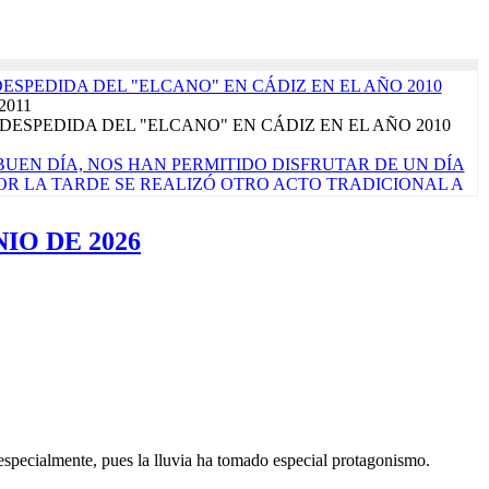
DESPEDIDA DEL "ELCANO" EN CÁDIZ EN EL AÑO 2010
 2011
DESPEDIDA DEL "ELCANO" EN CÁDIZ EN EL AÑO 2010
UEN DÍA, NOS HAN PERMITIDO DISFRUTAR DE UN DÍA
 POR LA TARDE SE REALIZÓ OTRO ACTO TRADICIONAL A
ALLE DE LAS TAPAS'. LA JORNADA CONCLUYE CON EL
ÓPICO DE CÁNCER, QUE SIGNIFICA PONER RUMBO AL
IO DE 2026
rzo 2017
de marzo de 2017 ¡Por fin llegó el sábado! La verdad es que
ara que nos vamos a engañar. Es nuestro primer...
Read More...
TRALUZ". FOTO FINALISTA PREMIOS "VIRGEN DEL
EN 2023". AUTOR: ALEJANDRO CARNICERO
o 2023
CORPORA PRODUCTOS ALIMENTARIOS DE MÁXIMA
A EL PRÓXIMO CRUCERO DE INSTRUCCIÓN QUE
N ENERO DE 2023
embre 2022
specialmente, pues la lluvia ha tomado especial protagonismo.
ace un mes una licitación pública para comprar algunos alimentos