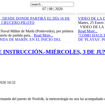
07 | 08 | 2026
 DESDE DONDE PARTIRÁ EL DÍA 16 DE
VIDEO DE LA 
N CRUCERO-PILOTO
Martes, 25 Enero
VIDEO DE LA 
 Naval Militar de Marín (Pontevedra), por primera
Read More...
uerto de partida para...
Read More...
"COMO HACE B
DA DE MARÍN, EN EL INICIO DEL
DE 'PLAYAS'.
RÁ EL 21 DE FEBRERO
BORDO, 'LA C
CRUCE DEL TR
 INSTRUCCIÓN.-MIÉRCOLES, 3 DE JUN
ñola, "Juan Sebastián de Elcano" zarpó el pasado
CARIBE
Carraca, en San Fernando...
Read More...
Miércoles, 29 Ma
as Cívico-Militares
Vida a bordo, 25 
teníamos ganas, p
UN CONCIERTO BENÉFICO PRO-
"CON
 DE LORCA PROTAGONIZARÁN EL
CARM
S DURANTE EL...
Read More...
Domingo, 30 Juli
n de Elcano
Read More...
 2026 16:32
010
"ELCANO" IN
etaria, en la actual provincia de Guipúzcoa,
CALIDAD PAR
e, participó en la campaña...
Read More...
COMENZARÁ E
e
Viernes, 11 Novi
demanda del puerto de Norfolk, la meteorología no nos ha acompañado e
010
La Armada abrió h