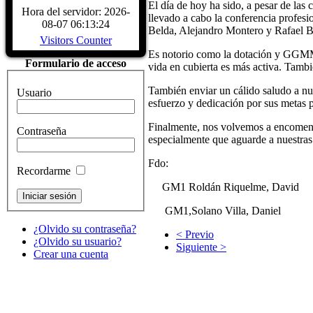
El día de hoy ha sido, a pesar de las
CARACTERÍSTICAS - Buque Escuela
Hora del servidor: 2026-
llevado a cabo la conferencia profes
buque. DATOS HISTÓRICOS. A
08-07 06:13:24
Belda, Alejandro Montero y Rafael B
LARRINAGA (CADIZ)....
Read Mo
Visitors Counter
Es notorio como la dotación y GGMM h
Formulario de acceso
vida en cubierta es más activa. Tamb
También enviar un cálido saludo a nu
Usuario
esfuerzo y dedicación por sus metas 
Finalmente, nos volvemos a encomenda
Contraseña
especialmente que aguarde a nuestras
Fdo:
Recordarme
GM1 Roldán Riquelme, David
GM1,Solano Villa, Daniel
¿Olvido su contraseña?
< Previo
¿Olvido su usuario?
Siguiente >
Crear una cuenta