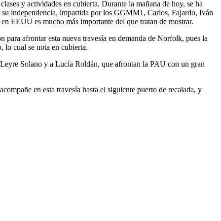
 clases y actividades en cubierta. Durante la mañana de hoy, se ha
acenes del Servicio de Subsistencias del...
Read More...
 y su independencia, impartida por los GGMM1, Carlos, Fajardo, Iván
PEA EN AGUAS DE PORTUGAL UN FUERTE TEMPORAL
a en EEUU es mucho más importante del que tratan de mostrar.
TRÁNSITO MARÍN-CASABLANCA
2013
 para afrontar esta nueva travesía en demanda de Norfolk, pues la
de la Armada Española "Juan Sebastián de Elcano" zarpó el pasado
lo cual se nota en cubierta.
s del Muelle de Torpedos de la Escuela Naval...
Read More...
 a Leyre Solano y a Lucía Roldán, que afrontan la PAU con un gran
ompañe en esta travesía hasta el siguiente puerto de recalada, y