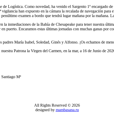
 "Juan Sebastián de Elcano" Descripcion del
que irán a los alm
e de Logística. Como novedad, ha venido el Sargento 1º encargado de 
STILLEROS: ECHEVARRIETA Y
"ELCANO" CA
 vigilancia han expuesto en la cámara la recalada de navegación para e
re...
DENTRO DEL 
 penúltimo examen a bordo que tendrá lugar mañana por la mañana. La a
Lunes, 21 Enero 
El buque-escuela 
la inmediaciones de la Bahía de Chesapeake para tener nuestra última 
día 16 de este me
ar en puerto. Encaramos estas últimas jornadas con muchas ganas por co
s padres María Isabel, Soledad, Ginés y Alfonso. ¡Os echamos de men
estra Patrona la Virgen del Carmen, en la mar, a 16 de Junio de 202
Santiago Mª
All Rights Reserved © 2026
designed by
mambasana.ru