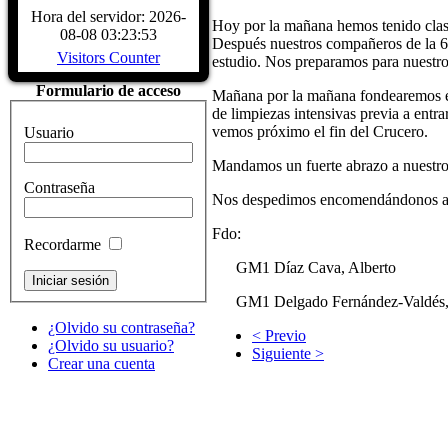
CARACTERÍSTICAS - Buque Escuela
Hora del servidor: 2026-
Hoy por la mañana hemos tenido clas
buque. DATOS HISTÓRICOS. A
08-08 03:23:53
Después nuestros compañeros de la 6ª
LARRINAGA (CADIZ)....
Read Mo
Visitors Counter
estudio. Nos preparamos para nuestro
Formulario de acceso
Mañana por la mañana fondearemos en 
de limpiezas intensivas previa a entr
vemos próximo el fin del Crucero.
Usuario
Mandamos un fuerte abrazo a nuestro
Contraseña
Nos despedimos encomendándonos a nu
Fdo:
Recordarme
GM1 Díaz Cava, Alberto
GM1 Delgado Fernández-Valdés, 
¿Olvido su contraseña?
< Previo
¿Olvido su usuario?
Siguiente >
Crear una cuenta