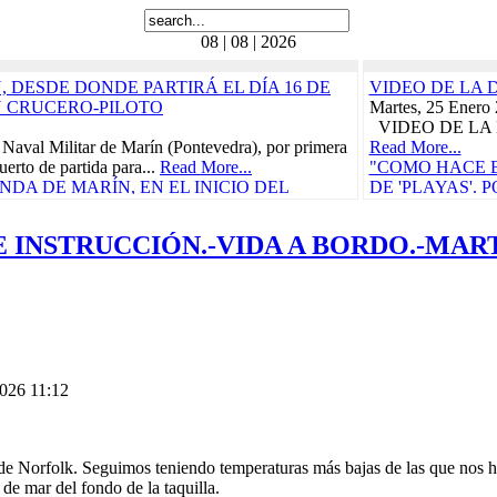
08 | 08 | 2026
 DESDE DONDE PARTIRÁ EL DÍA 16 DE
VIDEO DE LA 
N CRUCERO-PILOTO
Martes, 25 Enero
VIDEO DE LA 
 Naval Militar de Marín (Pontevedra), por primera
Read More...
uerto de partida para...
Read More...
"COMO HACE B
DA DE MARÍN, EN EL INICIO DEL
DE 'PLAYAS'.
RÁ EL 21 DE FEBRERO
BORDO, 'LA C
CRUCE DEL TR
 INSTRUCCIÓN.-VIDA A BORDO.-MARTE
ñola, "Juan Sebastián de Elcano" zarpó el pasado
CARIBE
Carraca, en San Fernando...
Read More...
Miércoles, 29 Ma
as Cívico-Militares
Vida a bordo, 25 
teníamos ganas, p
UN CONCIERTO BENÉFICO PRO-
"CON
 DE LORCA PROTAGONIZARÁN EL
CARM
S DURANTE EL...
Read More...
Domingo, 30 Juli
n de Elcano
Read More...
2026 11:12
010
"ELCANO" IN
etaria, en la actual provincia de Guipúzcoa,
CALIDAD PAR
e, participó en la campaña...
Read More...
COMENZARÁ E
e
Viernes, 11 Novi
e Norfolk. Seguimos teniendo temperaturas más bajas de las que nos h
010
La Armada abrió h
de mar del fondo de la taquilla.