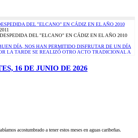
DESPEDIDA DEL "ELCANO" EN CÁDIZ EN EL AÑO 2010
 2011
DESPEDIDA DEL "ELCANO" EN CÁDIZ EN EL AÑO 2010
UEN DÍA, NOS HAN PERMITIDO DISFRUTAR DE UN DÍA
 POR LA TARDE SE REALIZÓ OTRO ACTO TRADICIONAL A
ALLE DE LAS TAPAS'. LA JORNADA CONCLUYE CON EL
ÓPICO DE CÁNCER, QUE SIGNIFICA PONER RUMBO AL
S, 16 DE JUNIO DE 2026
rzo 2017
de marzo de 2017 ¡Por fin llegó el sábado! La verdad es que
ara que nos vamos a engañar. Es nuestro primer...
Read More...
TRALUZ". FOTO FINALISTA PREMIOS "VIRGEN DEL
EN 2023". AUTOR: ALEJANDRO CARNICERO
o 2023
CORPORA PRODUCTOS ALIMENTARIOS DE MÁXIMA
A EL PRÓXIMO CRUCERO DE INSTRUCCIÓN QUE
N ENERO DE 2023
embre 2022
abíamos acostumbrado a tener estos meses en aguas caribeñas.
ace un mes una licitación pública para comprar algunos alimentos