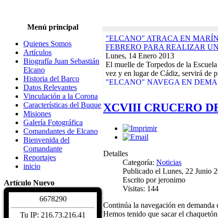
Menú principal
"ELCANO" ATRACA EN MARÍN,
Quienes Somos
FEBRERO PARA REALIZAR U
Artículos
Lunes, 14 Enero 2013
Biografía Juan Sebastián
El muelle de Torpedos de la Escuela
Elcano
vez y en lugar de Cádiz, servirá de p
Historia del Barco
"ELCANO" NAVEGA EN DEMAN
Datos Relevantes
CRUCERO-PILOTO QUE ACABA
Vinculación a la Corona
Lunes, 17 Diciembre 2012
Características del Buque
XCVIII CRUCERO DE
El buque-escuela de la Armada Espa
Misiones
día 9 de su base del Arsenal de La 
Galería Fotográfica
Actividades de la Asociación. Jornad
Comandantes de Elcano
Martes, 10 Enero 2012
Bienvenida del
EXPOSICIONES, REGATAS Y 
Comandante
DAMNIFICADOS TERREMOTOS
Detalles
Reportajes
CALENDARIO DE ACTIVIDADE
Categoría:
Noticias
inicio
Biografía Juan Sebastiá
Publicado el Lunes, 22 Junio 
Sábado, 04 Diciembre 2
Escrito por jeronimo
Artículo Nuevo
Juan Sebastián de Elcano nació en Gu
Visitas: 144
hacia 1476. De profesión comerciant
6
6
7
8
2
9
0
Características del Buqu
Continúa la navegación en demanda d
Sábado, 04 Diciembre 2
Hemos tenido que sacar el chaquetón 
Tu IP: 216.73.216.41