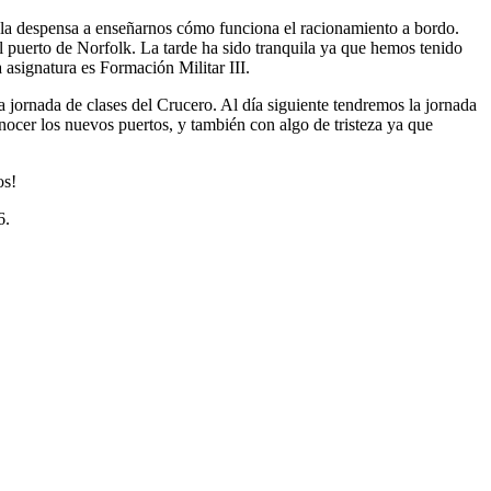
acenes del Servicio de Subsistencias del...
Read More...
la despensa a enseñarnos cómo funciona el racionamiento a bordo.
PEA EN AGUAS DE PORTUGAL UN FUERTE TEMPORAL
l puerto de Norfolk. La tarde ha sido tranquila ya que hemos tenido
TRÁNSITO MARÍN-CASABLANCA
signatura es Formación Militar III.
2013
de la Armada Española "Juan Sebastián de Elcano" zarpó el pasado
jornada de clases del Crucero. Al día siguiente tendremos la jornada
s del Muelle de Torpedos de la Escuela Naval...
Read More...
nocer los nuevos puertos, y también con algo de tristeza ya que
os!
6.