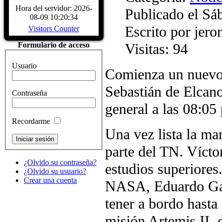
Biografía Juan Sebastiá
Hora del servidor: 2026-
Publicado el Sá
Sábado, 04 Diciembre 2
08-09 10:20:34
Juan Sebastián de Elcano nació en Gu
Escrito por jer
Visitors Counter
provincia de Guipúzcoa, hacia 1476
comerciante, participó en la campaña
Visitas: 94
Formulario de acceso
Características del Buqu
Sábado, 04 Diciembre 2
Usuario
CARACTERÍSTICAS - Buque Escuel
Comienza un nuevo 
de Elcano" Descripcion del buque
HISTÓRICOS. ASTILLEROS: E
Sebastián de Elcan
Contraseña
LARRINAGA (CADIZ)....
Read Mo
general a las 08:05 
Recordarme
Una vez lista la ma
parte del TN. Vícto
¿Olvido su contraseña?
estudios superiores
¿Olvido su usuario?
Crear una cuenta
NASA, Eduardo Garc
tener a bordo hasta
misión Artemis II, 