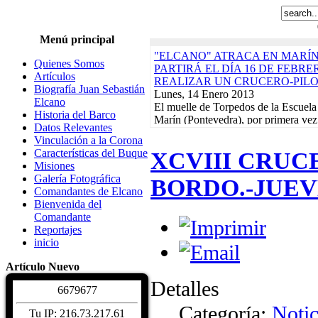
Menú principal
"ELCANO" ATRACA EN MARÍN
Quienes Somos
PARTIRÁ EL DÍA 16 DE FEBR
Artículos
REALIZAR UN CRUCERO-PIL
Biografía Juan Sebastián
Lunes, 14 Enero 2013
Elcano
El muelle de Torpedos de la Escuela
Historia del Barco
Marín (Pontevedra), por primera vez
Datos Relevantes
servirá de puerto de partida para...
R
Vinculación a la Corona
"ELCANO" NAVEGA EN DEMA
Características del Buque
XCVIII CRUC
EN EL INICIO DEL CRUCERO-
Misiones
ACABARÁ EL 21 DE FEBRERO
Galería Fotográfica
BORDO.-JUEVE
Lunes, 17 Diciembre 2012
Comandantes de Elcano
El buque-escuela de la Armada Esp
Bienvenida del
Sebastián de Elcano" zarpó el pasado
Comandante
Arsenal de La Carraca, en San Fern
Reportajes
Actividades de la Asociación. Jornad
inicio
Martes, 10 Enero 2012
EXPOSICIONES, REGATAS Y 
Artículo Nuevo
BENÉFICO PRO-DAMNIFICAD
Detalles
DE LORCA PROTAGONIZARÁN
6
6
7
9
6
7
7
CALENDARIO DE ACTIVIDADE
Categoría:
Notic
Read More...
Tu IP: 216.73.217.61