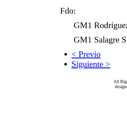
Fdo:
GM1 Rodríguez 
GM1 Salagre S
< Previo
Siguiente >
All Ri
desig