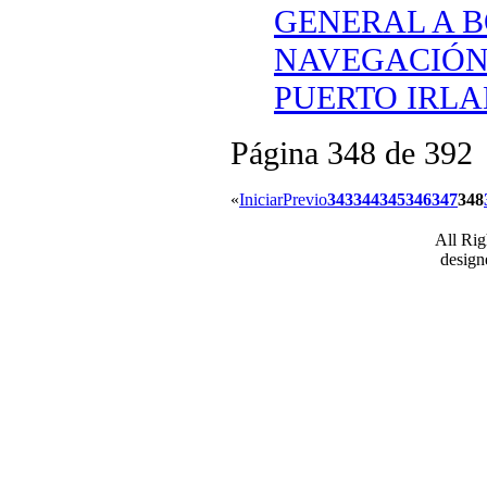
GENERAL A 
NAVEGACIÓN
PUERTO IRLA
Página 348 de 392
«
Iniciar
Previo
343
344
345
346
347
348
All Ri
desig