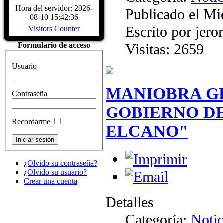
Biografía Juan Sebastiá
Hora del servidor: 2026-
Publicado el Mi
Sábado, 04 Diciembre 2
08-10 15:42:36
Juan Sebastián de Elcano nació en Gu
Escrito por jer
Visitors Counter
provincia de Guipúzcoa, hacia 1476
comerciante, participó en la campaña
Visitas: 2659
Formulario de acceso
Características del Buqu
Sábado, 04 Diciembre 2
Usuario
CARACTERÍSTICAS - Buque Escuel
de Elcano" Descripcion del buque
HISTÓRICOS. ASTILLEROS: E
MANIOBRA GE
Contraseña
LARRINAGA (CADIZ)....
Read Mo
GOBIERNO DE
Recordarme
ELCANO"
¿Olvido su contraseña?
¿Olvido su usuario?
Crear una cuenta
Detalles
Categoría:
Notic