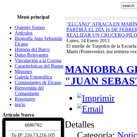
Menú principal
"ELCANO" ATRACA EN MARÍN
Quienes Somos
PARTIRÁ EL DÍA 16 DE FEBR
Artículos
REALIZAR UN CRUCERO-PIL
Biografía Juan Sebastián
Lunes, 14 Enero 2013
Elcano
El muelle de Torpedos de la Escuela
Historia del Barco
Marín (Pontevedra), por primera vez
Datos Relevantes
servirá de puerto de partida para...
R
Vinculación a la Corona
"ELCANO" NAVEGA EN DEMA
Características del Buque
MANIOBRA G
EN EL INICIO DEL CRUCERO-
Misiones
ACABARÁ EL 21 DE FEBRERO
Galería Fotográfica
"JUAN SEBAS
Lunes, 17 Diciembre 2012
Comandantes de Elcano
El buque-escuela de la Armada Esp
Bienvenida del
Sebastián de Elcano" zarpó el pasado
Comandante
Arsenal de La Carraca, en San Fern
Reportajes
Actividades de la Asociación. Jornad
inicio
Martes, 10 Enero 2012
EXPOSICIONES, REGATAS Y 
Artículo Nuevo
BENÉFICO PRO-DAMNIFICAD
Detalles
DE LORCA PROTAGONIZARÁN
6
6
8
0
7
8
2
CALENDARIO DE ACTIVIDADE
Categoría:
Notic
Read More...
Tu IP: 216.73.216.105