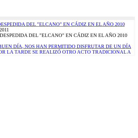
DESPEDIDA DEL "ELCANO" EN CÁDIZ EN EL AÑO 2010
 2011
DESPEDIDA DEL "ELCANO" EN CÁDIZ EN EL AÑO 2010
UEN DÍA, NOS HAN PERMITIDO DISFRUTAR DE UN DÍA
 POR LA TARDE SE REALIZÓ OTRO ACTO TRADICIONAL A
ALLE DE LAS TAPAS'. LA JORNADA CONCLUYE CON EL
ÓPICO DE CÁNCER, QUE SIGNIFICA PONER RUMBO AL
rzo 2017
de marzo de 2017 ¡Por fin llegó el sábado! La verdad es que
ara que nos vamos a engañar. Es nuestro primer...
Read More...
TRALUZ". FOTO FINALISTA PREMIOS "VIRGEN DEL
EN 2023". AUTOR: ALEJANDRO CARNICERO
o 2023
CORPORA PRODUCTOS ALIMENTARIOS DE MÁXIMA
A EL PRÓXIMO CRUCERO DE INSTRUCCIÓN QUE
N ENERO DE 2023
embre 2022
ace un mes una licitación pública para comprar algunos alimentos