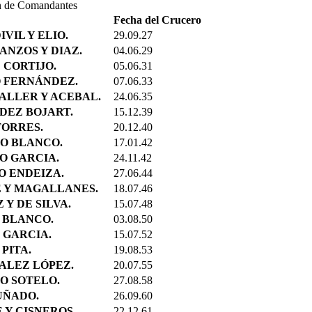
n de Comandantes
 "Juan Sebastián de Elcano" Descripcion del
que irán a los alm
STILLEROS: ECHEVARRIETA Y
"ELCANO" CA
Fecha del Crucero
re...
DENTRO DEL 
VIL Y ELIO.
29.09.27
Lunes, 21 Enero 
ANZOS Y DIAZ.
04.06.29
El buque-escuela 
 CORTIJO.
05.06.31
día 16 de este me
 FERNÁNDEZ.
07.06.33
ALLER Y ACEBAL.
24.06.35
DEZ BOJART.
15.12.39
TORRES.
20.12.40
O BLANCO.
17.01.42
O GARCIA.
24.11.42
O ENDEIZA.
27.06.44
E Y MAGALLANES.
18.07.46
 Y DE SILVA.
15.07.48
O BLANCO.
03.08.50
 GARCIA.
15.07.52
 PITA.
19.08.53
ALEZ LÓPEZ.
20.07.55
O SOTELO.
27.08.58
UÑADO.
26.09.60
 Y CISNEROS.
22.12.61