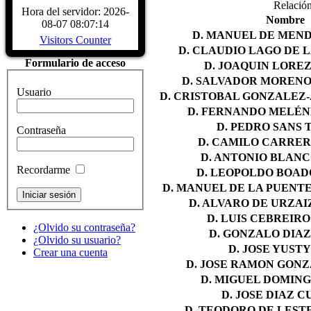
Relació
CARACTERÍSTICAS - Buque Escuela
Hora del servidor: 2026-
buque. DATOS HISTÓRICOS. A
Nombre
08-07 08:07:14
LARRINAGA (CADIZ)....
Read Mo
D. MANUEL DE MENDI
Visitors Counter
D. CLAUDIO LAGO DE L
Formulario de acceso
D. JOAQUIN LOREZ
D. SALVADOR MORENO
Usuario
D. CRISTOBAL GONZALEZ-
D. FERNANDO MELÉN
D. PEDRO SANS 
Contraseña
D. CAMILO CARRER
D. ANTONIO BLANC
Recordarme
D. LEOPOLDO BOAD
D. MANUEL DE LA PUENT
D. ALVARO DE URZAIZ
D. LUIS CEBREIR
¿Olvido su contraseña?
D. GONZALO DIAZ
¿Olvido su usuario?
D. JOSE YUSTY
Crear una cuenta
D. JOSE RAMON GONZ
D. MIGUEL DOMING
D. JOSE DIAZ C
D. TEODORO DE LESTE