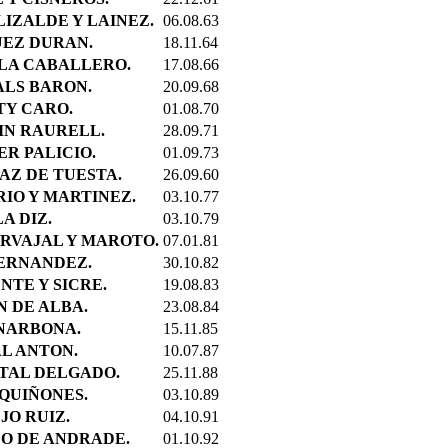
LIZALDE Y LAINEZ.
06.08.63
UEZ DURAN.
18.11.64
OLA CABALLERO.
17.08.66
ALS BARON.
20.09.68
TY CARO.
01.08.70
IN RAURELL.
28.09.71
ER PALICIO.
01.09.73
IAZ DE TUESTA.
26.09.60
RIO Y MARTINEZ.
03.10.77
A DIZ.
03.10.79
ARVAJAL Y MAROTO.
07.01.81
FERNANDEZ.
30.10.82
NTE Y SICRE.
19.08.83
N DE ALBA.
23.08.84
 NARBONA.
15.11.85
AL ANTON.
10.07.87
RTAL DELGADO.
25.11.88
 QUIÑONES.
03.10.89
JO RUIZ.
04.10.91
DO DE ANDRADE.
01.10.92