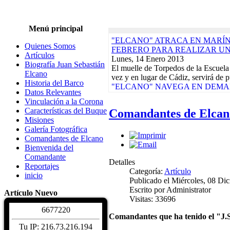
Menú principal
"ELCANO" ATRACA EN MARÍN,
Quienes Somos
FEBRERO PARA REALIZAR U
Artículos
Lunes, 14 Enero 2013
Biografía Juan Sebastián
El muelle de Torpedos de la Escuela
Elcano
vez y en lugar de Cádiz, servirá de p
Historia del Barco
"ELCANO" NAVEGA EN DEMAN
Datos Relevantes
CRUCERO-PILOTO QUE ACABA
Vinculación a la Corona
Lunes, 17 Diciembre 2012
Características del Buque
Comandantes de Elcan
El buque-escuela de la Armada Espa
Misiones
día 9 de su base del Arsenal de La 
Galería Fotográfica
Actividades de la Asociación. Jornad
Comandantes de Elcano
Martes, 10 Enero 2012
Bienvenida del
EXPOSICIONES, REGATAS Y 
Comandante
DAMNIFICADOS TERREMOTOS
Detalles
Reportajes
CALENDARIO DE ACTIVIDADE
Categoría:
Artículo
inicio
Biografía Juan Sebastiá
Publicado el Miércoles, 08 Di
Sábado, 04 Diciembre 2
Escrito por Administrator
Artículo Nuevo
Juan Sebastián de Elcano nació en Gu
Visitas: 33696
hacia 1476. De profesión comerciant
6
6
7
7
2
2
0
Características del Buqu
Comandantes que ha tenido el "J.S
Sábado, 04 Diciembre 2
Tu IP: 216.73.216.194