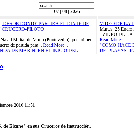
07 | 08 | 2026
 DESDE DONDE PARTIRÁ EL DÍA 16 DE
VIDEO DE LA 
N CRUCERO-PILOTO
Martes, 25 Enero
VIDEO DE LA 
 Naval Militar de Marín (Pontevedra), por primera
Read More...
uerto de partida para...
Read More...
"COMO HACE B
DA DE MARÍN, EN EL INICIO DEL
DE 'PLAYAS'.
RÁ EL 21 DE FEBRERO
BORDO, 'LA C
CRUCE DEL TR
o
ñola, "Juan Sebastián de Elcano" zarpó el pasado
CARIBE
Carraca, en San Fernando...
Read More...
Miércoles, 29 Ma
as Cívico-Militares
Vida a bordo, 25 
teníamos ganas, p
UN CONCIERTO BENÉFICO PRO-
"CON
 DE LORCA PROTAGONIZARÁN EL
CARM
S DURANTE EL...
Read More...
Domingo, 30 Juli
n de Elcano
Read More...
ciembre 2010 11:51
010
"ELCANO" IN
etaria, en la actual provincia de Guipúzcoa,
CALIDAD PAR
e, participó en la campaña...
Read More...
COMENZARÁ E
e
Viernes, 11 Novi
. de Elcano" en sus Cruceros de Instrucción.
010
La Armada abrió h