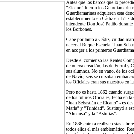
Antes que los barcos que lo precedi
 "Juan Sebastián de Elcano" Descripcion del
que irán a los alm
"Elcano" fueron los Guardiamarinas,
STILLEROS: ECHEVARRIETA Y
"ELCANO" CA
Guardiamarinas adquieren esta deno
re...
DENTRO DEL 
establecimiento en Cádiz en 1717 d
Lunes, 21 Enero 
intendente Don José Patiño durante 
El buque-escuela 
los Borbones.
día 16 de este me
Cabe por tanto a Cádiz, ciudad mari
nacer al Buque Escuela "Juan Sebas
en acoger a los primeros Guardiama
Desde el comienzo las Reales Comp
de nueva creación, las de Ferrol y 
sus alumnos. No en vano, de los oc
de Navío, seis se cursaban embarca
los Oficiales eran sus maestros en la
Pero no es hasta 1862 cuando surge
de los futuros Oficiales, fecha en l
"Juan Sebastián de Elcano" - es dest
María" y "Trinidad". Sustituyó a est
"Almansa" y la "Asturias".
En 1886 entra a realizar estas labor
todos ellos el más emblemático. Re