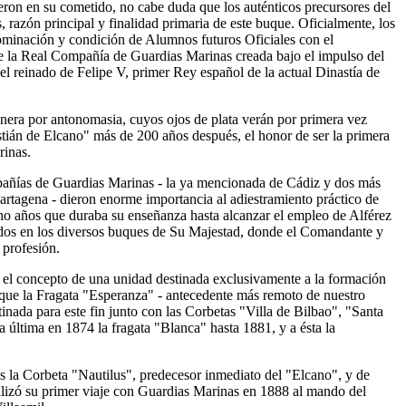
eron en su cometido, no cabe duda que los auténticos precursores del
acenes del Servicio de Subsistencias del...
Read More...
 razón principal y finalidad primaria de este buque. Oficialmente, los
PEA EN AGUAS DE PORTUGAL UN FUERTE TEMPORAL
minación y condición de Alumnos futuros Oficiales con el
TRÁNSITO MARÍN-CASABLANCA
e la Real Compañía de Guardias Marinas creada bajo el impulso del
2013
el reinado de Felipe V, primer Rey español de la actual Dinastía de
de la Armada Española "Juan Sebastián de Elcano" zarpó el pasado
s del Muelle de Torpedos de la Escuela Naval...
Read More...
nera por antonomasia, cuyos ojos de plata verán por primera vez
tián de Elcano" más de 200 años después, el honor de ser la primera
rinas.
añías de Guardias Marinas - la ya mencionada de Cádiz y dos más
Cartagena - dieron enorme importancia al adiestramiento práctico de
ho años que duraba su enseñanza hasta alcanzar el empleo de Alférez
dos en los diversos buques de Su Majestad, donde el Comandante y
 profesión.
 el concepto de una unidad destinada exclusivamente a la formación
a que la Fragata "Esperanza" - antecedente más remoto de nuestro
inada para este fin junto con las Corbetas "Villa de Bilbao", "Santa
a última en 1874 la fragata "Blanca" hasta 1881, y a ésta la
es la Corbeta "Nautilus", predecesor inmediato del "Elcano", y de
alizó su primer viaje con Guardias Marinas en 1888 al mando del