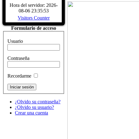
CARACTERÍSTICAS - Buque Escuela
Hora del servidor: 2026-
buque. DATOS HISTÓRICOS. A
08-06 23:35:53
LARRINAGA (CADIZ)....
Read Mo
Visitors Counter
Formulario de acceso
Usuario
Contraseña
Recordarme
¿Olvido su contraseña?
¿Olvido su usuario?
Crear una cuenta