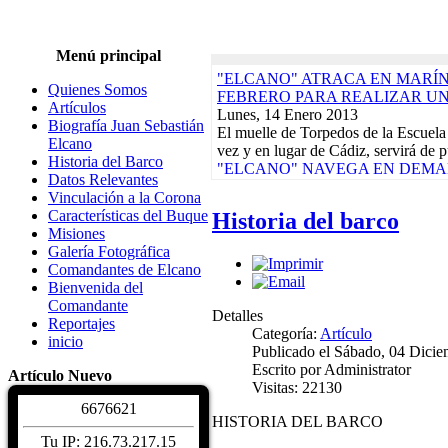
Menú principal
"ELCANO" ATRACA EN MARÍN,
Quienes Somos
FEBRERO PARA REALIZAR U
Artículos
Lunes, 14 Enero 2013
Biografía Juan Sebastián
El muelle de Torpedos de la Escuela
Elcano
vez y en lugar de Cádiz, servirá de p
Historia del Barco
"ELCANO" NAVEGA EN DEMAN
Datos Relevantes
CRUCERO-PILOTO QUE ACABA
Vinculación a la Corona
Lunes, 17 Diciembre 2012
Características del Buque
Historia del barco
El buque-escuela de la Armada Espa
Misiones
día 9 de su base del Arsenal de La 
Galería Fotográfica
Actividades de la Asociación. Jornad
Comandantes de Elcano
Martes, 10 Enero 2012
Bienvenida del
EXPOSICIONES, REGATAS Y 
Comandante
DAMNIFICADOS TERREMOTOS
Detalles
Reportajes
CALENDARIO DE ACTIVIDADE
Categoría:
Artículo
inicio
Biografía Juan Sebastiá
Publicado el Sábado, 04 Dici
Sábado, 04 Diciembre 2
Escrito por Administrator
Artículo Nuevo
Juan Sebastián de Elcano nació en Gu
Visitas: 22130
hacia 1476. De profesión comerciant
6
6
7
6
6
2
1
Características del Buqu
HISTORIA DEL BARCO
Sábado, 04 Diciembre 2
Tu IP: 216.73.217.15