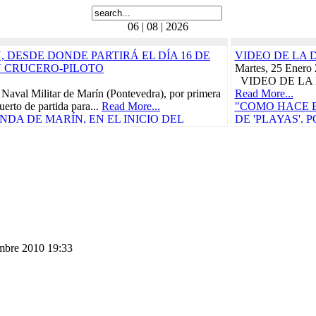
06 | 08 | 2026
 DESDE DONDE PARTIRÁ EL DÍA 16 DE
VIDEO DE LA 
N CRUCERO-PILOTO
Martes, 25 Enero
VIDEO DE LA 
 Naval Militar de Marín (Pontevedra), por primera
Read More...
uerto de partida para...
Read More...
"COMO HACE B
DA DE MARÍN, EN EL INICIO DEL
DE 'PLAYAS'.
RÁ EL 21 DE FEBRERO
BORDO, 'LA C
CRUCE DEL TR
ñola, "Juan Sebastián de Elcano" zarpó el pasado
CARIBE
Carraca, en San Fernando...
Read More...
Miércoles, 29 Ma
as Cívico-Militares
Vida a bordo, 25 
teníamos ganas, p
UN CONCIERTO BENÉFICO PRO-
"CON
 DE LORCA PROTAGONIZARÁN EL
CARM
S DURANTE EL...
Read More...
Domingo, 30 Juli
n de Elcano
Read More...
embre 2010 19:33
010
"ELCANO" IN
etaria, en la actual provincia de Guipúzcoa,
CALIDAD PAR
e, participó en la campaña...
Read More...
COMENZARÁ E
e
Viernes, 11 Novi
010
La Armada abrió h