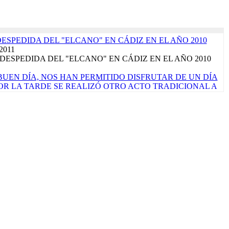
DESPEDIDA DEL "ELCANO" EN CÁDIZ EN EL AÑO 2010
 2011
DESPEDIDA DEL "ELCANO" EN CÁDIZ EN EL AÑO 2010
UEN DÍA, NOS HAN PERMITIDO DISFRUTAR DE UN DÍA
 POR LA TARDE SE REALIZÓ OTRO ACTO TRADICIONAL A
ALLE DE LAS TAPAS'. LA JORNADA CONCLUYE CON EL
ÓPICO DE CÁNCER, QUE SIGNIFICA PONER RUMBO AL
rzo 2017
de marzo de 2017 ¡Por fin llegó el sábado! La verdad es que
ara que nos vamos a engañar. Es nuestro primer...
Read More...
TRALUZ". FOTO FINALISTA PREMIOS "VIRGEN DEL
EN 2023". AUTOR: ALEJANDRO CARNICERO
o 2023
CORPORA PRODUCTOS ALIMENTARIOS DE MÁXIMA
A EL PRÓXIMO CRUCERO DE INSTRUCCIÓN QUE
N ENERO DE 2023
embre 2022
ace un mes una licitación pública para comprar algunos alimentos