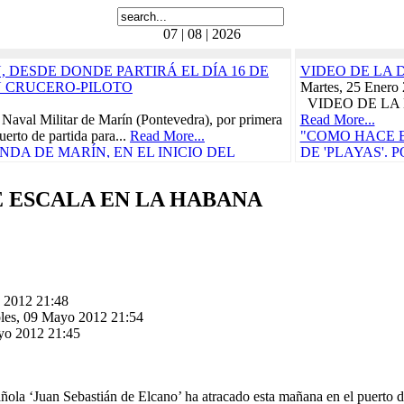
07 | 08 | 2026
 DESDE DONDE PARTIRÁ EL DÍA 16 DE
VIDEO DE LA 
N CRUCERO-PILOTO
Martes, 25 Enero
VIDEO DE LA 
 Naval Militar de Marín (Pontevedra), por primera
Read More...
uerto de partida para...
Read More...
"COMO HACE B
DA DE MARÍN, EN EL INICIO DEL
DE 'PLAYAS'.
RÁ EL 21 DE FEBRERO
BORDO, 'LA C
CRUCE DEL TR
 ESCALA EN LA HABANA
ñola, "Juan Sebastián de Elcano" zarpó el pasado
CARIBE
Carraca, en San Fernando...
Read More...
Miércoles, 29 Ma
as Cívico-Militares
Vida a bordo, 25 
teníamos ganas, p
UN CONCIERTO BENÉFICO PRO-
"CON
 DE LORCA PROTAGONIZARÁN EL
CARM
S DURANTE EL...
Read More...
Domingo, 30 Juli
 2012 21:48
n de Elcano
Read More...
oles, 09 Mayo 2012 21:54
010
"ELCANO" IN
ayo 2012 21:45
etaria, en la actual provincia de Guipúzcoa,
CALIDAD PAR
e, participó en la campaña...
Read More...
COMENZARÁ E
e
Viernes, 11 Novi
010
La Armada abrió h
la ‘Juan Sebastián de Elcano’ ha atracado esta mañana en el puerto de