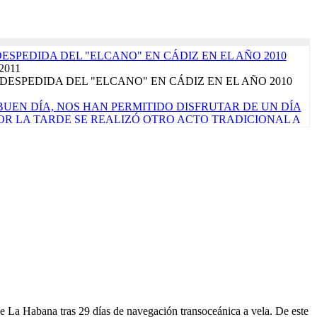
DESPEDIDA DEL "ELCANO" EN CÁDIZ EN EL AÑO 2010
 2011
DESPEDIDA DEL "ELCANO" EN CÁDIZ EN EL AÑO 2010
UEN DÍA, NOS HAN PERMITIDO DISFRUTAR DE UN DÍA
 POR LA TARDE SE REALIZÓ OTRO ACTO TRADICIONAL A
ALLE DE LAS TAPAS'. LA JORNADA CONCLUYE CON EL
ÓPICO DE CÁNCER, QUE SIGNIFICA PONER RUMBO AL
rzo 2017
de marzo de 2017 ¡Por fin llegó el sábado! La verdad es que
ara que nos vamos a engañar. Es nuestro primer...
Read More...
TRALUZ". FOTO FINALISTA PREMIOS "VIRGEN DEL
EN 2023". AUTOR: ALEJANDRO CARNICERO
o 2023
CORPORA PRODUCTOS ALIMENTARIOS DE MÁXIMA
A EL PRÓXIMO CRUCERO DE INSTRUCCIÓN QUE
N ENERO DE 2023
embre 2022
ace un mes una licitación pública para comprar algunos alimentos
 La Habana tras 29 días de navegación transoceánica a vela. De este