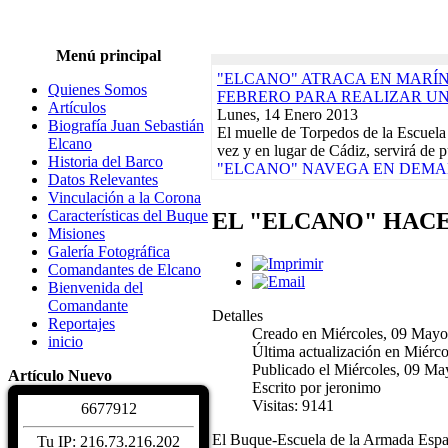
Menú principal
"ELCANO" ATRACA EN MARÍN,
Quienes Somos
FEBRERO PARA REALIZAR U
Artículos
Lunes, 14 Enero 2013
Biografía Juan Sebastián
El muelle de Torpedos de la Escuela
Elcano
vez y en lugar de Cádiz, servirá de p
Historia del Barco
"ELCANO" NAVEGA EN DEMAN
Datos Relevantes
CRUCERO-PILOTO QUE ACABA
Vinculación a la Corona
Lunes, 17 Diciembre 2012
Características del Buque
EL "ELCANO" HACE
El buque-escuela de la Armada Espa
Misiones
día 9 de su base del Arsenal de La 
Galería Fotográfica
Actividades de la Asociación. Jornad
Comandantes de Elcano
Martes, 10 Enero 2012
Bienvenida del
EXPOSICIONES, REGATAS Y 
Comandante
DAMNIFICADOS TERREMOTOS
Detalles
Reportajes
CALENDARIO DE ACTIVIDADE
Creado en Miércoles, 09 Mayo
inicio
Biografía Juan Sebastiá
Última actualización en Miérc
Sábado, 04 Diciembre 2
Publicado el Miércoles, 09 M
Artículo Nuevo
Juan Sebastián de Elcano nació en Gu
Escrito por jeronimo
hacia 1476. De profesión comerciant
Visitas: 9141
6
6
7
7
9
1
2
Características del Buqu
Sábado, 04 Diciembre 2
El Buque-Escuela de la Armada Españo
Tu IP: 216.73.216.202