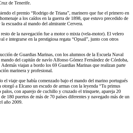
acenes del Servicio de Subsistencias del...
Read More...
Cruz de Tenerife.
PEA EN AGUAS DE PORTUGAL UN FUERTE TEMPORAL
teniendo el premio “Rodrigo de Triana”, marinero que fue el primero en
TRÁNSITO MARÍN-CASABLANCA
o homenaje a los caídos en la guerra de 1898, que estuvo precedido de
2013
 la escuadra al mando del almirante Cervera.
de la Armada Española "Juan Sebastián de Elcano" zarpó el pasado
s del Muelle de Torpedos de la Escuela Naval...
Read More...
 resto de la navegación fue a motor o mixta (vela-motor). El velero
l e integrarse en la prestigiosa regata “Opsail”, junto con otros
strucción de Guardias Marinas, con los alumnos de la Escuela Naval
’, al mando del capitán de navío Alfonso Gómez Fernández de Córdoba,
les. Además viajan a bordo los 69 Guardias Marinas que realizan parte
ación marinera y profesional.
do el viaje que había comenzado bajo el mando del marino portugués
aña otorgó a Elcano un escudo de armas con la leyenda “Tu primus
 palos, con aparejo de cuchillo y cruzado el trinquete, apareja 20
s de 180 puertos de más de 70 países diferentes y navegado más de un
 el año 2009.