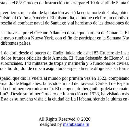
 "Juan Sebastián de Elcano" Descripcion del
que irán a los alm
ta en el 83º Crucero de Instrucción tras zarpar el 10 de abril de Santa 
STILLEROS: ECHEVARRIETA Y
"ELCANO" CA
n ver tierra, una cabo de la dotación avistó la costa norte de Cuba, ob
re...
DENTRO DEL 
de Cristóbal Colón a América. El mismo día, el buque celebró un emotiv
Lunes, 21 Enero 
reseña al combate naval de Santiago y al heroísmo de las dotaciones de
El buque-escuela 
día 16 de este me
e su travesía por el Océano Atlántico desde que partiera de Canarias. El
4 de mayo rumbo a Nueva York, con el fin de participar en la Semana Nava
diferentes países.
 1 de abril desde el puerto de Cádiz, iniciando así el 83 Crucero de In
ón de los futuros oficiales de la Armada. El ‘Juan Sebastián de Elcano
2 suboficiales, 140 militares de tropa y marinería y 5 funcionarios civi
ra a bordo, donde cursan asignaturas especialmente dirigidas a su form
spañol que dio la vuelta al mundo por primera vez en 1522, completan
Fernando de Magallanes, fallecido a mitad de travesía. Carlos I de Esp
sido el primero en rodearme”). El octogenario bergantín-goleta de cuatro
151 m2. Desde su primer Crucero de Instrucción en 1928, ha visitado má
. Esta es su novena visita a la ciudad de La Habana, siendo la última en
All Rights Reserved © 2026
designed by
mambasana.ru