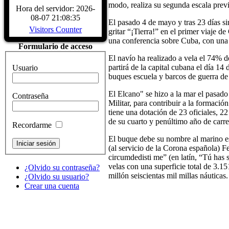
CARACTERÍSTICAS - Buque Escuela
modo, realiza su segunda escala previs
Hora del servidor: 2026-
buque. DATOS HISTÓRICOS. A
08-07 21:08:35
El pasado 4 de mayo y tras 23 días si
LARRINAGA (CADIZ)....
Read Mo
Visitors Counter
gritar “¡Tierra!” en el primer viaje 
una conferencia sobre Cuba, con una 
Formulario de acceso
El navío ha realizado a vela el 74% d
partirá de la capital cubana el día 1
Usuario
buques escuela y barcos de guerra de 
El Elcano" se hizo a la mar el pasado
Contraseña
Militar, para contribuir a la formaci
tiene una dotación de 23 oficiales, 2
de su cuarto y penúltimo año de carre
Recordarme
El buque debe su nombre al marino e
(al servicio de la Corona española) 
circumdedisti me” (en latín, “Tú has 
velas con una superficie total de 3.
¿Olvido su contraseña?
millón seiscientas mil millas náuticas
¿Olvido su usuario?
Crear una cuenta