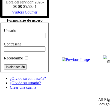
Sábado, 04 Diciembre 20
Hora del servidor: 2026-
Juan Sebastián de Elcano nació en Gue
08-08 05:50:41
provincia de Guipúzcoa, hacia 1476. 
Visitors Counter
comerciante, participó en la campaña.
Características del Buque
Formulario de acceso
Sábado, 04 Diciembre 20
CARACTERÍSTICAS - Buque Escuela
Usuario
de Elcano" Descripcion del buque.
HISTÓRICOS. ASTILLEROS: EC
LARRINAGA (CADIZ)....
Read Mor
Contraseña
Recordarme
¿Olvido su contraseña?
¿Olvido su usuario?
Crear una cuenta
All Ri
desig