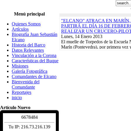
Menú principal
"ELCANO" ATRACA EN MARÍN
Quienes Somos
PARTIRÁ EL DÍA 16 DE FEBRE
Artículos
REALIZAR UN CRUCERO-PILO
Biografía Juan Sebastián
Lunes, 14 Enero 2013
Elcano
El muelle de Torpedos de la Escuela 
Historia del Barco
Marín (Pontevedra), por primera vez y
Datos Relevantes
servirá de puerto de partida para...
Rea
Vinculación a la Corona
"ELCANO" NAVEGA EN DEMAN
Características del Buque
EN EL INICIO DEL CRUCERO-P
Misiones
ACABARÁ EL 21 DE FEBRERO
Galería Fotográfica
Lunes, 17 Diciembre 2012
Comandantes de Elcano
El buque-escuela de la Armada Españ
Bienvenida del
de Elcano" zarpó el pasado día 9 de s
Comandante
La Carraca, en San Fernando...
Read 
Reportajes
Actividades de la Asociación. Jornada
inicio
Martes, 10 Enero 2012
EXPOSICIONES, REGATAS Y U
Artículo Nuevo
BENÉFICO PRO-DAMNIFICAD
DE LORCA PROTAGONIZARÁN
6
6
7
8
4
8
4
DE ACTIVIDADES DURANTE EL
Biografía Juan Sebastián 
Tu IP: 216.73.216.139