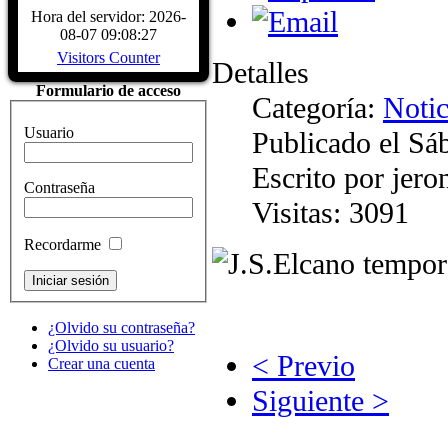
Biografía Juan Sebastiá
Hora del servidor: 2026-
Sábado, 04 Diciembre 2
08-07 09:08:27
Juan Sebastián de Elcano nació en Gu
Visitors Counter
provincia de Guipúzcoa, hacia 1476
Detalles
comerciante, participó en la campaña
Formulario de acceso
Características del Buqu
Categoría:
Notic
Sábado, 04 Diciembre 2
Usuario
Publicado el Sá
CARACTERÍSTICAS - Buque Escuel
de Elcano" Descripcion del buque
Escrito por jer
HISTÓRICOS. ASTILLEROS: E
Contraseña
LARRINAGA (CADIZ)....
Read Mo
Visitas: 3091
Recordarme
¿Olvido su contraseña?
¿Olvido su usuario?
< Previo
Crear una cuenta
Siguiente >