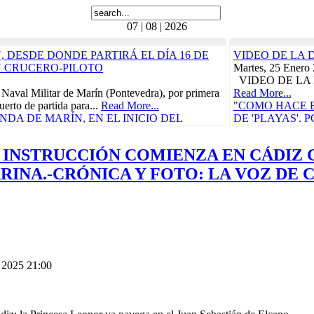
07 | 08 | 2026
 DESDE DONDE PARTIRÁ EL DÍA 16 DE
VIDEO DE LA 
N CRUCERO-PILOTO
Martes, 25 Enero
VIDEO DE LA 
 Naval Militar de Marín (Pontevedra), por primera
Read More...
uerto de partida para...
Read More...
"COMO HACE B
DA DE MARÍN, EN EL INICIO DEL
DE 'PLAYAS'.
RÁ EL 21 DE FEBRERO
BORDO, 'LA C
CRUCE DEL TR
 INSTRUCCIÓN COMIENZA EN CÁDIZ C
ñola, "Juan Sebastián de Elcano" zarpó el pasado
CARIBE
Carraca, en San Fernando...
Read More...
Miércoles, 29 Ma
NA.-CRÓNICA Y FOTO: LA VOZ DE 
as Cívico-Militares
Vida a bordo, 25 
teníamos ganas, p
UN CONCIERTO BENÉFICO PRO-
"CON
 DE LORCA PROTAGONIZARÁN EL
CARM
S DURANTE EL...
Read More...
Domingo, 30 Juli
n de Elcano
Read More...
010
"ELCANO" IN
 2025 21:00
etaria, en la actual provincia de Guipúzcoa,
CALIDAD PAR
e, participó en la campaña...
Read More...
COMENZARÁ E
e
Viernes, 11 Novi
010
La Armada abrió h