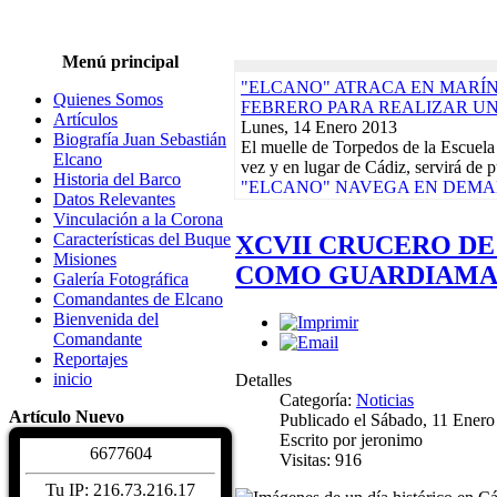
Menú principal
"ELCANO" ATRACA EN MARÍN,
Quienes Somos
FEBRERO PARA REALIZAR U
Artículos
Lunes, 14 Enero 2013
Biografía Juan Sebastián
El muelle de Torpedos de la Escuela
Elcano
vez y en lugar de Cádiz, servirá de p
Historia del Barco
"ELCANO" NAVEGA EN DEMAN
Datos Relevantes
CRUCERO-PILOTO QUE ACABA
Vinculación a la Corona
Lunes, 17 Diciembre 2012
Características del Buque
XCVII CRUCERO DE
El buque-escuela de la Armada Espa
Misiones
día 9 de su base del Arsenal de La 
COMO GUARDIAMARI
Galería Fotográfica
Actividades de la Asociación. Jornad
Comandantes de Elcano
Martes, 10 Enero 2012
Bienvenida del
EXPOSICIONES, REGATAS Y 
Comandante
DAMNIFICADOS TERREMOTOS
Reportajes
CALENDARIO DE ACTIVIDADE
inicio
Detalles
Biografía Juan Sebastiá
Categoría:
Noticias
Sábado, 04 Diciembre 2
Artículo Nuevo
Publicado el Sábado, 11 Enero
Juan Sebastián de Elcano nació en Gu
Escrito por jeronimo
hacia 1476. De profesión comerciant
6
6
7
7
6
0
4
Visitas: 916
Características del Buqu
Sábado, 04 Diciembre 2
Tu IP: 216.73.216.17