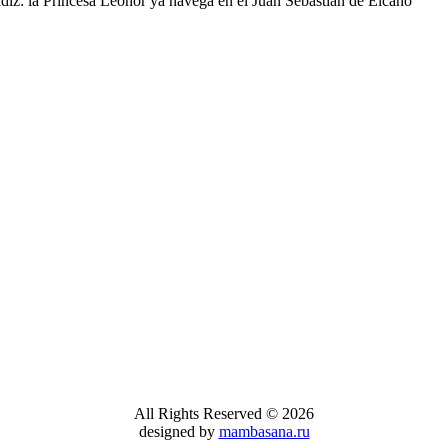
 "Juan Sebastián de Elcano" Descripcion del
que irán a los alm
STILLEROS: ECHEVARRIETA Y
"ELCANO" CA
re...
DENTRO DEL 
Lunes, 21 Enero 
El buque-escuela 
día 16 de este me
All Rights Reserved © 2026
designed by
mambasana.ru