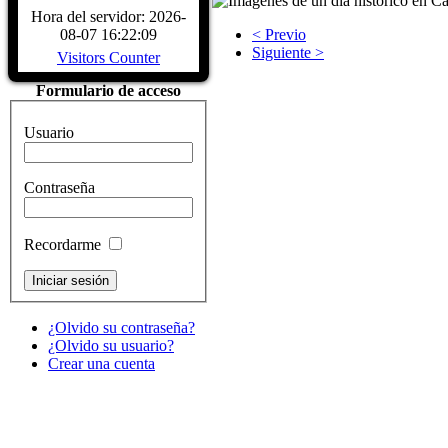
CARACTERÍSTICAS - Buque Escuela
Hora del servidor: 2026-
buque. DATOS HISTÓRICOS. A
< Previo
08-07 16:22:09
LARRINAGA (CADIZ)....
Read Mo
Siguiente >
Visitors Counter
Formulario de acceso
Usuario
Contraseña
Recordarme
¿Olvido su contraseña?
¿Olvido su usuario?
Crear una cuenta