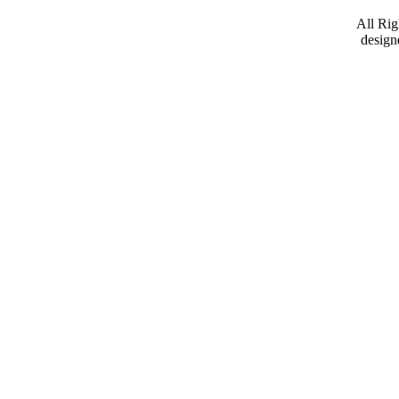
All Ri
desig