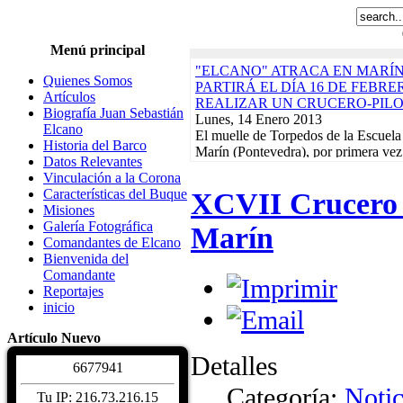
Menú principal
"ELCANO" ATRACA EN MARÍN
Quienes Somos
PARTIRÁ EL DÍA 16 DE FEBR
Artículos
REALIZAR UN CRUCERO-PIL
Biografía Juan Sebastián
Lunes, 14 Enero 2013
Elcano
El muelle de Torpedos de la Escuela
Historia del Barco
Marín (Pontevedra), por primera vez
Datos Relevantes
servirá de puerto de partida para...
R
Vinculación a la Corona
"ELCANO" NAVEGA EN DEMA
Características del Buque
XCVII Crucero d
EN EL INICIO DEL CRUCERO-
Misiones
ACABARÁ EL 21 DE FEBRERO
Galería Fotográfica
Marín
Lunes, 17 Diciembre 2012
Comandantes de Elcano
El buque-escuela de la Armada Esp
Bienvenida del
Sebastián de Elcano" zarpó el pasado
Comandante
Arsenal de La Carraca, en San Fern
Reportajes
Actividades de la Asociación. Jornad
inicio
Martes, 10 Enero 2012
EXPOSICIONES, REGATAS Y 
Artículo Nuevo
BENÉFICO PRO-DAMNIFICAD
Detalles
DE LORCA PROTAGONIZARÁN
6
6
7
7
9
4
1
CALENDARIO DE ACTIVIDADE
Categoría:
Notic
Read More...
Tu IP: 216.73.216.15