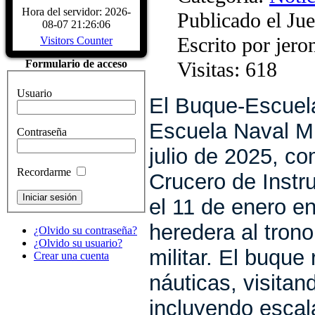
Biografía Juan Sebastiá
Hora del servidor: 2026-
Publicado el Ju
Sábado, 04 Diciembre 2
08-07 21:26:06
Juan Sebastián de Elcano nació en Gu
Escrito por jer
Visitors Counter
provincia de Guipúzcoa, hacia 1476
comerciante, participó en la campaña
Visitas: 618
Formulario de acceso
Características del Buqu
Sábado, 04 Diciembre 2
Usuario
CARACTERÍSTICAS - Buque Escuel
El Buque-Escuela
de Elcano" Descripcion del buque
HISTÓRICOS. ASTILLEROS: E
Escuela Naval Mi
Contraseña
LARRINAGA (CADIZ)....
Read Mo
julio de 2025, co
Recordarme
Crucero de Instr
el 11 de enero en
heredera al tron
¿Olvido su contraseña?
¿Olvido su usuario?
militar.
El buque 
Crear una cuenta
náuticas, visita
incluyendo escal