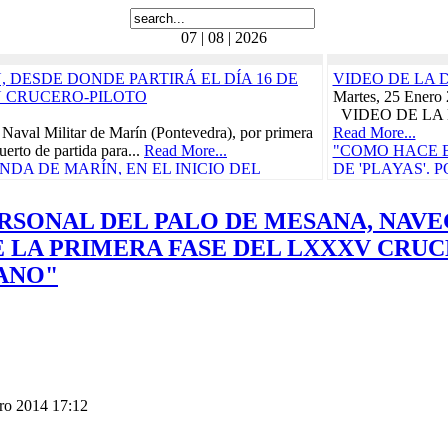
07 | 08 | 2026
 DESDE DONDE PARTIRÁ EL DÍA 16 DE
VIDEO DE LA 
N CRUCERO-PILOTO
Martes, 25 Enero
VIDEO DE LA 
 Naval Militar de Marín (Pontevedra), por primera
Read More...
uerto de partida para...
Read More...
"COMO HACE B
DA DE MARÍN, EN EL INICIO DEL
DE 'PLAYAS'.
RÁ EL 21 DE FEBRERO
BORDO, 'LA C
CRUCE DEL TR
RSONAL DEL PALO DE MESANA, NAVE
ñola, "Juan Sebastián de Elcano" zarpó el pasado
CARIBE
Carraca, en San Fernando...
Read More...
Miércoles, 29 Ma
 LA PRIMERA FASE DEL LXXXV CRUC
as Cívico-Militares
Vida a bordo, 25 
ANO"
teníamos ganas, p
UN CONCIERTO BENÉFICO PRO-
"CON
 DE LORCA PROTAGONIZARÁN EL
CARM
S DURANTE EL...
Read More...
Domingo, 30 Juli
n de Elcano
Read More...
010
"ELCANO" IN
etaria, en la actual provincia de Guipúzcoa,
CALIDAD PAR
e, participó en la campaña...
Read More...
COMENZARÁ E
ro 2014 17:12
e
Viernes, 11 Novi
010
La Armada abrió h