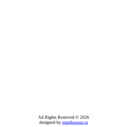
 "Juan Sebastián de Elcano" Descripcion del
que irán a los alm
STILLEROS: ECHEVARRIETA Y
"ELCANO" CA
re...
DENTRO DEL 
Lunes, 21 Enero 
El buque-escuela 
día 16 de este me
All Rights Reserved © 2026
designed by
mambasana.ru