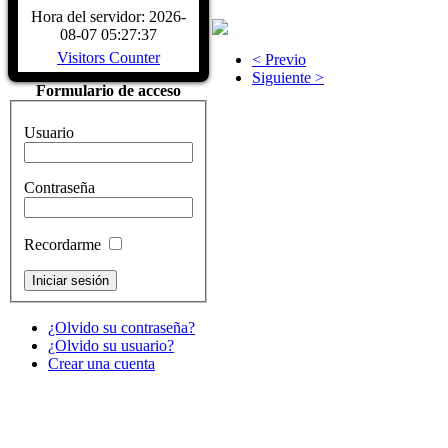
CARACTERÍSTICAS - Buque Escuela
Hora del servidor: 2026-
buque. DATOS HISTÓRICOS. A
08-07 05:27:37
LARRINAGA (CADIZ)....
Read Mo
Visitors Counter
< Previo
Siguiente >
Formulario de acceso
Usuario
Contraseña
Recordarme
¿Olvido su contraseña?
¿Olvido su usuario?
Crear una cuenta