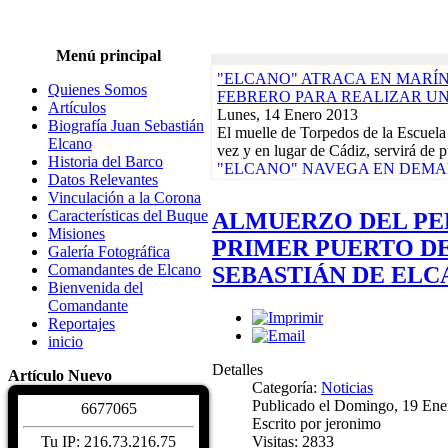
Menú principal
"ELCANO" ATRACA EN MARÍN,
Quienes Somos
FEBRERO PARA REALIZAR U
Artículos
Lunes, 14 Enero 2013
Biografía Juan Sebastián
El muelle de Torpedos de la Escuela
Elcano
vez y en lugar de Cádiz, servirá de p
Historia del Barco
"ELCANO" NAVEGA EN DEMAN
Datos Relevantes
CRUCERO-PILOTO QUE ACABA
Vinculación a la Corona
Lunes, 17 Diciembre 2012
Características del Buque
ALMUERZO DEL PE
El buque-escuela de la Armada Espa
Misiones
día 9 de su base del Arsenal de La 
PRIMER PUERTO DE
Galería Fotográfica
Actividades de la Asociación. Jornad
Comandantes de Elcano
SEBASTIÁN DE ELC
Martes, 10 Enero 2012
Bienvenida del
EXPOSICIONES, REGATAS Y 
Comandante
DAMNIFICADOS TERREMOTOS
Reportajes
CALENDARIO DE ACTIVIDADE
inicio
Biografía Juan Sebastiá
Sábado, 04 Diciembre 2
Detalles
Artículo Nuevo
Juan Sebastián de Elcano nació en Gu
Categoría:
Noticias
hacia 1476. De profesión comerciant
Publicado el Domingo, 19 Ene
6
6
7
7
0
6
5
Características del Buqu
Escrito por jeronimo
Sábado, 04 Diciembre 2
Visitas: 2833
Tu IP: 216.73.216.75