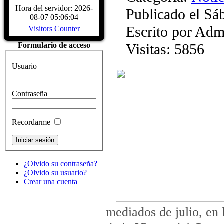
Biografía Juan Sebastiá
Hora del servidor: 2026-
Publicado el Sá
Sábado, 04 Diciembre 2
08-07 05:06:04
Juan Sebastián de Elcano nació en Gu
Escrito por Admi
Visitors Counter
provincia de Guipúzcoa, hacia 1476
comerciante, participó en la campaña
Visitas: 5856
Formulario de acceso
Características del Buqu
Sábado, 04 Diciembre 2
Usuario
CARACTERÍSTICAS - Buque Escuel
de Elcano" Descripcion del buque
HISTÓRICOS. ASTILLEROS: E
Contraseña
LARRINAGA (CADIZ)....
Read Mo
Recordarme
¿Olvido su contraseña?
¿Olvido su usuario?
Crear una cuenta
mediados de julio, en l