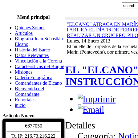
Menú principal
"ELCANO" ATRACA EN MARÍN
Quienes Somos
PARTIRÁ EL DÍA 16 DE FEBR
Artículos
REALIZAR UN CRUCERO-PIL
Biografía Juan Sebastián
Lunes, 14 Enero 2013
Elcano
El muelle de Torpedos de la Escuela
Historia del Barco
Marín (Pontevedra), por primera vez
Datos Relevantes
servirá de puerto de partida para...
R
Vinculación a la Corona
"ELCANO" NAVEGA EN DEMA
Características del Buque
EL "ELCANO"
EN EL INICIO DEL CRUCERO-
Misiones
ACABARÁ EL 21 DE FEBRERO
Galería Fotográfica
INSTRUCCIÓ
Lunes, 17 Diciembre 2012
Comandantes de Elcano
El buque-escuela de la Armada Esp
Bienvenida del
Sebastián de Elcano" zarpó el pasado
Comandante
Arsenal de La Carraca, en San Fern
Reportajes
Actividades de la Asociación. Jornad
inicio
Martes, 10 Enero 2012
EXPOSICIONES, REGATAS Y 
Artículo Nuevo
BENÉFICO PRO-DAMNIFICAD
Detalles
DE LORCA PROTAGONIZARÁN
6
6
7
7
0
5
0
CALENDARIO DE ACTIVIDADE
Categoría:
Notic
Read More...
Tu IP: 216.73.216.222