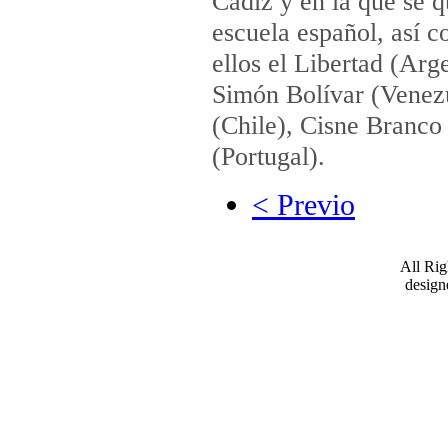
Cádiz y en la que se q
escuela español, así c
ellos el Libertad (Ar
Simón Bolívar (Venez
(Chile), Cisne Branco
(Portugal).
< Previo
All Ri
desig