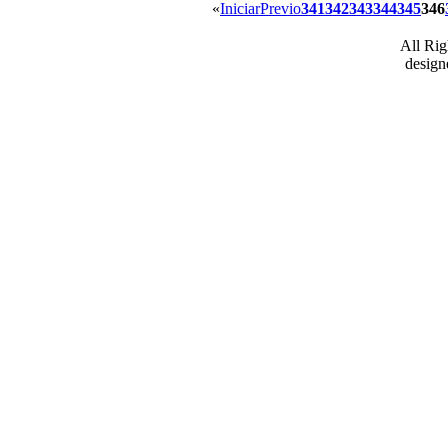
«
Iniciar
Previo
341
342
343
344
345
346
All Ri
desig