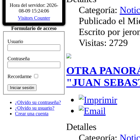
Biografía Juan Sebastiá
Hora del servidor: 2026-
Categoría:
Notic
Sábado, 04 Diciembre 2
08-09 15:24:06
Juan Sebastián de Elcano nació en Gu
Visitors Counter
Publicado el Mi
provincia de Guipúzcoa, hacia 1476
comerciante, participó en la campaña
Formulario de acceso
Escrito por jer
Características del Buqu
Sábado, 04 Diciembre 2
Visitas: 2729
Usuario
CARACTERÍSTICAS - Buque Escuel
de Elcano" Descripcion del buque
HISTÓRICOS. ASTILLEROS: E
Contraseña
LARRINAGA (CADIZ)....
Read Mo
OTRA PANORÁ
Recordarme
"JUAN SEBAS
¿Olvido su contraseña?
¿Olvido su usuario?
Crear una cuenta
Detalles
Categoría:
Notic