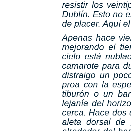
resistir los vein
Dublín. Esto no e
de placer. Aquí e
Apenas hace vie
mejorando el ti
cielo está nublad
camarote para d
distraigo un poc
proa con la esp
tiburón o un ba
lejanía del horiz
cerca. Hace dos d
aleta dorsal de