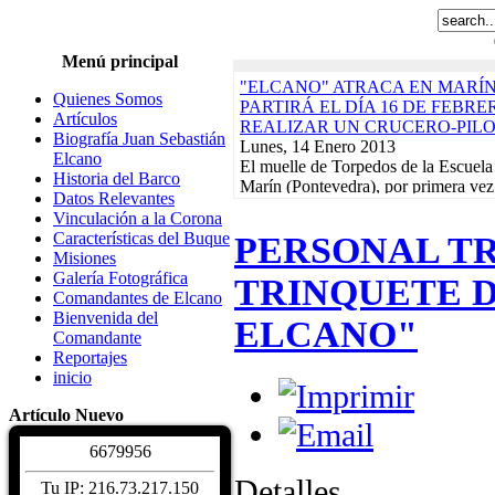
Menú principal
"ELCANO" ATRACA EN MARÍN
Quienes Somos
PARTIRÁ EL DÍA 16 DE FEBR
Artículos
REALIZAR UN CRUCERO-PIL
Biografía Juan Sebastián
Lunes, 14 Enero 2013
Elcano
El muelle de Torpedos de la Escuela
Historia del Barco
Marín (Pontevedra), por primera vez
Datos Relevantes
servirá de puerto de partida para...
R
Vinculación a la Corona
"ELCANO" NAVEGA EN DEMA
Características del Buque
PERSONAL TR
EN EL INICIO DEL CRUCERO-
Misiones
ACABARÁ EL 21 DE FEBRERO
Galería Fotográfica
TRINQUETE D
Lunes, 17 Diciembre 2012
Comandantes de Elcano
El buque-escuela de la Armada Esp
Bienvenida del
ELCANO"
Sebastián de Elcano" zarpó el pasado
Comandante
Arsenal de La Carraca, en San Fern
Reportajes
Actividades de la Asociación. Jornad
inicio
Martes, 10 Enero 2012
EXPOSICIONES, REGATAS Y 
Artículo Nuevo
BENÉFICO PRO-DAMNIFICAD
DE LORCA PROTAGONIZARÁN
6
6
7
9
9
5
6
CALENDARIO DE ACTIVIDADE
Detalles
Read More...
Tu IP: 216.73.217.150