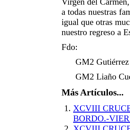
Virgen del Carmen,
a todas nuestras fam
igual que otras muc
nuestro regreso a E
Fdo:
GM2 Gutiérrez de
GM2 Liaño Cuque
Más Artículos...
XCVIII CRUC
BORDO.-VIERN
XCVIII CRUC