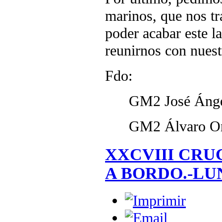
marinos, que nos tr
poder acabar este l
reunirnos con nuest
Fdo:
GM2 José Ángel
GM2 Álvaro Ort
XXCVIII CRU
A BORDO.-LUN