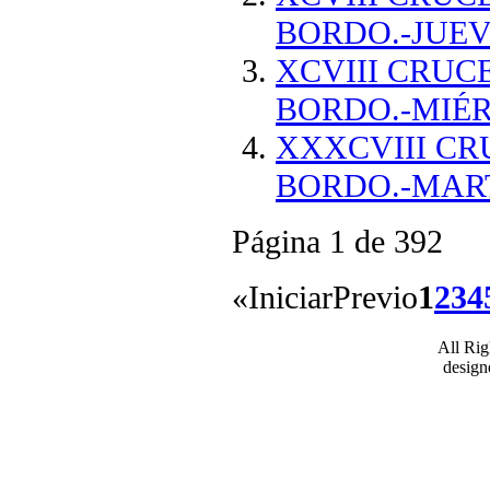
BORDO.-JUEVE
XCVIII CRUC
BORDO.-MIÉRC
XXXCVIII CR
BORDO.-MARTE
Página 1 de 392
«
Iniciar
Previo
1
2
3
4
All Ri
desig