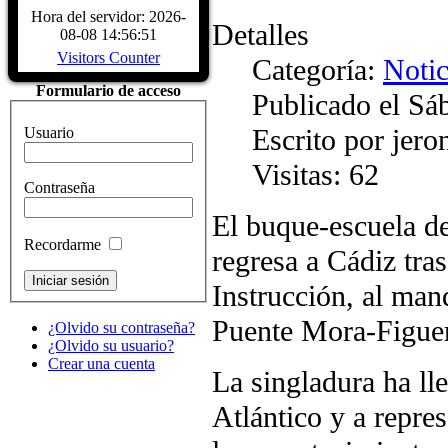
Biografía Juan Sebastiá
Hora del servidor: 2026-
Detalles
Sábado, 04 Diciembre 2
08-08 14:56:51
Juan Sebastián de Elcano nació en Gu
Visitors Counter
Categoría:
Notic
provincia de Guipúzcoa, hacia 1476
comerciante, participó en la campaña
Formulario de acceso
Publicado el Sá
Características del Buqu
Sábado, 04 Diciembre 2
Escrito por jer
Usuario
CARACTERÍSTICAS - Buque Escuel
de Elcano" Descripcion del buque
Visitas: 62
HISTÓRICOS. ASTILLEROS: E
Contraseña
LARRINAGA (CADIZ)....
Read Mo
El buque-escuela d
Recordarme
regresa a Cádiz tr
Instrucción, al man
Puente Mora-Figue
¿Olvido su contraseña?
¿Olvido su usuario?
Crear una cuenta
La singladura ha ll
Atlántico y a repre