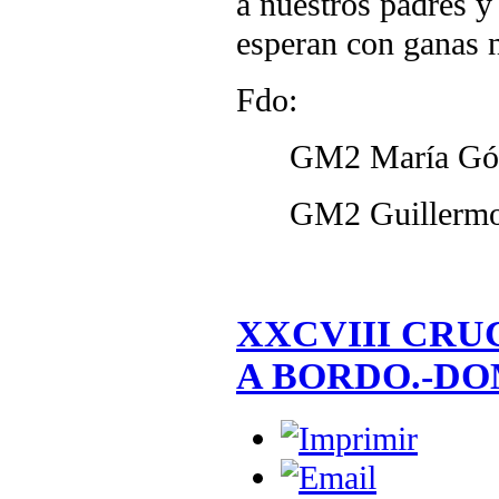
a nuestros padres y
esperan con ganas n
Fdo:
GM2 María Góm
GM2 Guillermo M
XXCVIII CRU
A BORDO.-DOM