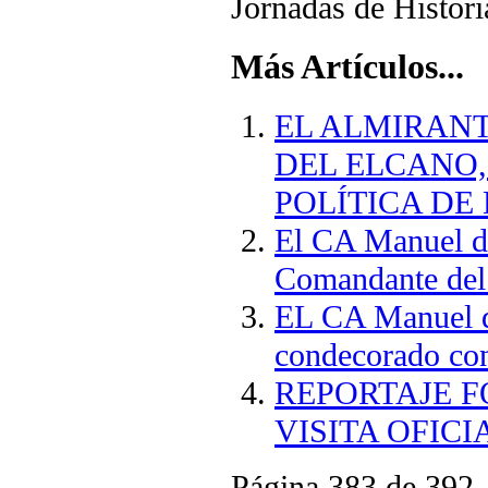
Jornadas de Histor
Más Artículos...
EL ALMIRANT
DEL ELCANO
POLÍTICA DE
El CA Manuel de
Comandante del 
EL CA Manuel de
condecorado co
REPORTAJE F
VISITA OFIC
Página 383 de 392