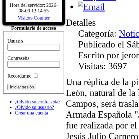
Biografía Juan Sebastiá
Hora del servidor: 2026-
Sábado, 04 Diciembre 2
08-09 13:14:55
Juan Sebastián de Elcano nació en Gu
Visitors Counter
provincia de Guipúzcoa, hacia 1476
Detalles
comerciante, participó en la campaña
Formulario de acceso
Características del Buqu
Categoría:
Notic
Sábado, 04 Diciembre 2
Usuario
Publicado el Sá
CARACTERÍSTICAS - Buque Escuel
de Elcano" Descripcion del buque
Escrito por jer
HISTÓRICOS. ASTILLEROS: E
Contraseña
LARRINAGA (CADIZ)....
Read Mo
Visitas: 3697
Recordarme
Una réplica de la p
León, natural de la 
Campos, será trasl
¿Olvido su contraseña?
¿Olvido su usuario?
Armada Española "J
Crear una cuenta
fue realizada por el
Jesús Julio Carnero