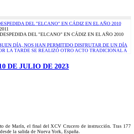
DESPEDIDA DEL "ELCANO" EN CÁDIZ EN EL AÑO 2010
 2011
DESPEDIDA DEL "ELCANO" EN CÁDIZ EN EL AÑO 2010
UEN DÍA, NOS HAN PERMITIDO DISFRUTAR DE UN DÍA
 POR LA TARDE SE REALIZÓ OTRO ACTO TRADICIONAL A
ALLE DE LAS TAPAS'. LA JORNADA CONCLUYE CON EL
ÓPICO DE CÁNCER, QUE SIGNIFICA PONER RUMBO AL
0 DE JULIO DE 2023
rzo 2017
de marzo de 2017 ¡Por fin llegó el sábado! La verdad es que
ara que nos vamos a engañar. Es nuestro primer...
Read More...
TRALUZ". FOTO FINALISTA PREMIOS "VIRGEN DEL
EN 2023". AUTOR: ALEJANDRO CARNICERO
o 2023
CORPORA PRODUCTOS ALIMENTARIOS DE MÁXIMA
A EL PRÓXIMO CRUCERO DE INSTRUCCIÓN QUE
N ENERO DE 2023
embre 2022
o de Marín, el final del XCV Crucero de instrucción. Tras 177
ace un mes una licitación pública para comprar algunos alimentos
 desde la salida de Nueva York, España.