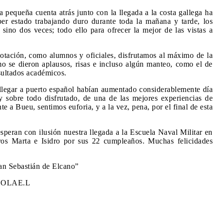
acenes del Servicio de Subsistencias del...
Read More...
pequeña cuenta atrás junto con la llegada a la costa gallega ha
PEA EN AGUAS DE PORTUGAL UN FUERTE TEMPORAL
ber estado trabajando duro durante toda la mañana y tarde, los
TRÁNSITO MARÍN-CASABLANCA
sino dos veces; todo ello para ofrecer la mejor de las vistas a
2013
de la Armada Española "Juan Sebastián de Elcano" zarpó el pasado
s del Muelle de Torpedos de la Escuela Naval...
Read More...
dotación, como alumnos y oficiales, disfrutamos al máximo de la
o se dieron aplausos, risas e incluso algún manteo, como el de
esultados académicos.
 llegar a puerto español habían aumentado considerablemente día
y sobre todo disfrutado, de una de las mejores experiencias de
te a Bueu, sentimos euforia, y a la vez, pena, por el final de esta
speran con ilusión nuestra llegada a la Escuela Naval Militar en
ros Marta e Isidro por sus 22 cumpleaños. Muchas felicidades
uan Sebastián de Elcano”
COLAE.L