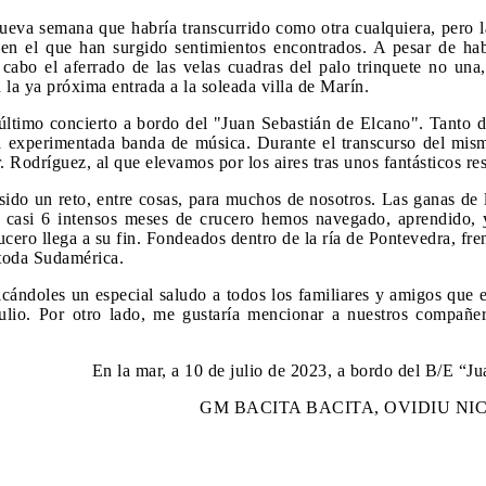
 "Juan Sebastián de Elcano" Descripcion del
que irán a los alm
eva semana que habría transcurrido como otra cualquiera, pero la 
STILLEROS: ECHEVARRIETA Y
"ELCANO" CA
 en el que han surgido sentimientos encontrados. A pesar de ha
re...
DENTRO DEL 
abo el aferrado de las velas cuadras del palo trinquete no una, 
Lunes, 21 Enero 
 la ya próxima entrada a la soleada villa de Marín.
El buque-escuela 
día 16 de este me
 último concierto a bordo del "Juan Sebastián de Elcano". Tanto 
a experimentada banda de música. Durante el transcurso del mism
 Rodríguez, al que elevamos por los aires tras unos fantásticos r
ido un reto, entre cosas, para muchos de nosotros. Las ganas de
as casi 6 intensos meses de crucero hemos navegado, aprendido, 
ucero llega a su fin. Fondeados dentro de la ría de Pontevedra, fren
 toda Sudamérica.
cándoles un especial saludo a todos los familiares y amigos que e
ulio. Por otro lado, me gustaría mencionar a nuestros compañe
En la mar, a 10 de julio de 2023, a bordo del B/E “J
GM BACITA BACITA, OVIDIU NI