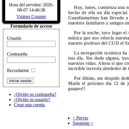
CARACTERÍSTICAS - Buque Escuela
Hora del servidor: 2026-
Hoy, lunes, comienza una nu
buque. DATOS HISTÓRICOS. A
08-07 14:46:38
hecho de ella un día especial
LARRINAGA (CADIZ)....
Read Mo
Visitors Counter
Guardiamarinas han llevado a c
nuestros familiares y amigos en
Formulario de acceso
Por la noche, tuvo lugar el
música que nos ofrecía nuestr
Usuario
nuestro profesor del CUD el Sr.
La navegación oceánica ha s
Contraseña
tras día. Sin duda alguna, tr
nuestras vidas. Ahora sí que cr
increíble travesía alrededor de
Recordarme
Por último, me despido dedi
Marín el próximo día 12 de j
guapos!!
¿Olvido su contraseña?
¿Olvido su usuario?
Crear una cuenta
< Previo
Siguiente >