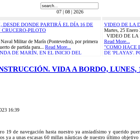
07 | 08 | 2026
 DESDE DONDE PARTIRÁ EL DÍA 16 DE
VIDEO DE LA 
N CRUCERO-PILOTO
Martes, 25 Enero
VIDEO DE LA 
 Naval Militar de Marín (Pontevedra), por primera
Read More...
uerto de partida para...
Read More...
"COMO HACE B
DA DE MARÍN, EN EL INICIO DEL
DE 'PLAYAS'.
RÁ EL 21 DE FEBRERO
BORDO, 'LA C
CRUCE DEL TR
STRUCCIÓN. VIDA A BORDO, LUNES, 1
ñola, "Juan Sebastián de Elcano" zarpó el pasado
CARIBE
Carraca, en San Fernando...
Read More...
Miércoles, 29 Ma
as Cívico-Militares
Vida a bordo, 25 
teníamos ganas, p
UN CONCIERTO BENÉFICO PRO-
"CON
 DE LORCA PROTAGONIZARÁN EL
CARM
S DURANTE EL...
Read More...
Domingo, 30 Juli
n de Elcano
Read More...
2023 16:39
010
"ELCANO" IN
etaria, en la actual provincia de Guipúzcoa,
CALIDAD PAR
e, participó en la campaña...
Read More...
COMENZARÁ E
e
Viernes, 11 Novi
o 19 de navegación hasta nuestro ya ansiadísimo y querido puert
010
La Armada abrió h
s ya a unas escasas 60 millas náuticas de nuestro último objetivo