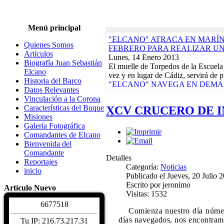
Menú principal
"ELCANO" ATRACA EN MARÍN,
Quienes Somos
FEBRERO PARA REALIZAR U
Artículos
Lunes, 14 Enero 2013
Biografía Juan Sebastián
El muelle de Torpedos de la Escuela
Elcano
vez y en lugar de Cádiz, servirá de p
Historia del Barco
"ELCANO" NAVEGA EN DEMAN
Datos Relevantes
CRUCERO-PILOTO QUE ACABA
Vinculación a la Corona
Lunes, 17 Diciembre 2012
Características del Buque
XCV CRUCERO DE IN
El buque-escuela de la Armada Espa
Misiones
día 9 de su base del Arsenal de La 
Galería Fotográfica
Actividades de la Asociación. Jornad
Comandantes de Elcano
Martes, 10 Enero 2012
Bienvenida del
EXPOSICIONES, REGATAS Y 
Comandante
DAMNIFICADOS TERREMOTOS
Detalles
Reportajes
CALENDARIO DE ACTIVIDADE
Categoría:
Noticias
inicio
Biografía Juan Sebastiá
Publicado el Jueves, 20 Julio 
Sábado, 04 Diciembre 2
Escrito por jeronimo
Artículo Nuevo
Juan Sebastián de Elcano nació en Gu
Visitas: 1532
hacia 1476. De profesión comerciant
6
6
7
7
5
1
8
Características del Buqu
Comienza nuestro día númer
Sábado, 04 Diciembre 2
días navegados, nos encontramo
Tu IP: 216.73.217.31