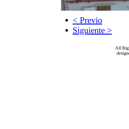
< Previo
Siguiente >
All Ri
desig