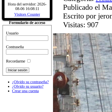
CARACTERÍSTICAS - Buque Escuela
Hora del servidor: 2026-
Publicado el Ma
DATOS HISTÓRICOS. ASTILLER
08-06 16:08:11
Read More...
Escrito por jer
Visitors Counter
Visitas: 907
Formulario de acceso
Usuario
Contraseña
Recordarme
¿Olvido su contraseña?
¿Olvido su usuario?
Crear una cuenta