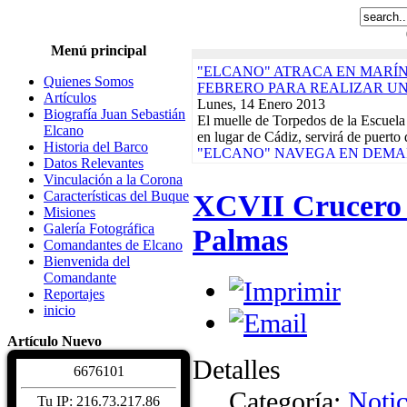
Menú principal
"ELCANO" ATRACA EN MARÍN,
Quienes Somos
FEBRERO PARA REALIZAR U
Artículos
Lunes, 14 Enero 2013
Biografía Juan Sebastián
El muelle de Torpedos de la Escuela
Elcano
en lugar de Cádiz, servirá de puerto 
Historia del Barco
"ELCANO" NAVEGA EN DEMAN
Datos Relevantes
PILOTO QUE ACABARÁ EL 21
Vinculación a la Corona
Lunes, 17 Diciembre 2012
Características del Buque
XCVII Crucero d
El buque-escuela de la Armada Espa
Misiones
de su base del Arsenal de La Carrac
Galería Fotográfica
Palmas
Actividades de la Asociación. Jornad
Comandantes de Elcano
Martes, 10 Enero 2012
Bienvenida del
EXPOSICIONES, REGATAS Y 
Comandante
DAMNIFICADOS TERREMOTOS
Reportajes
CALENDARIO DE ACTIVIDADE
inicio
Biografía Juan Sebastiá
Sábado, 04 Diciembre 2
Artículo Nuevo
Juan Sebastián de Elcano nació en Gu
Detalles
1476. De profesión comerciante, par
6
6
7
6
1
0
1
Características del Buqu
Categoría:
Notic
Sábado, 04 Diciembre 2
Tu IP: 216.73.217.86