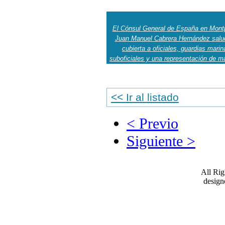
El Cónsul General de España en Montpe
Juan Manuel Cabrera Hernández salu
cubierta a oficiales, guardias marin
suboficiales y una representación de ma
<< Ir al listado
< Previo
Siguiente >
All Ri
desig