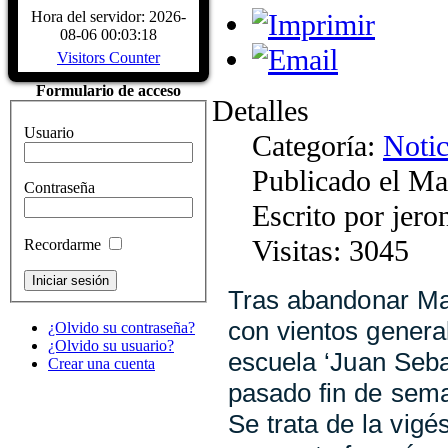
Biografía Juan Sebastiá
Hora del servidor: 2026-
Sábado, 04 Diciembre 2
08-06 00:03:18
Juan Sebastián de Elcano nació en Gu
Visitors Counter
provincia de Guipúzcoa, hacia 1476
comerciante, participó en la campaña
Formulario de acceso
Características del Buqu
Detalles
Sábado, 04 Diciembre 2
Usuario
CARACTERÍSTICAS - Buque Escuel
Categoría:
Notic
de Elcano" Descripcion del buque
HISTÓRICOS. ASTILLEROS: E
Publicado el Ma
Contraseña
LARRINAGA (CADIZ)....
Read Mo
Escrito por jer
Visitas: 3045
Recordarme
Tras abandonar Ma
con vientos genera
¿Olvido su contraseña?
¿Olvido su usuario?
escuela ‘Juan Seba
Crear una cuenta
pasado fin de sema
Se trata de la vig