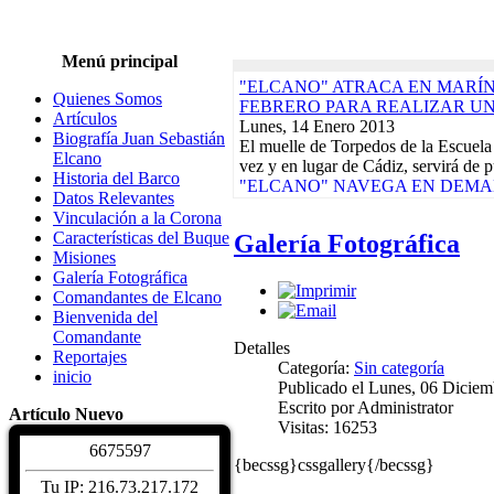
Menú principal
"ELCANO" ATRACA EN MARÍN,
Quienes Somos
FEBRERO PARA REALIZAR U
Artículos
Lunes, 14 Enero 2013
Biografía Juan Sebastián
El muelle de Torpedos de la Escuela
Elcano
vez y en lugar de Cádiz, servirá de p
Historia del Barco
"ELCANO" NAVEGA EN DEMAN
Datos Relevantes
CRUCERO-PILOTO QUE ACABA
Vinculación a la Corona
Lunes, 17 Diciembre 2012
Características del Buque
Galería Fotográfica
El buque-escuela de la Armada Espa
Misiones
día 9 de su base del Arsenal de La 
Galería Fotográfica
Actividades de la Asociación. Jornad
Comandantes de Elcano
Martes, 10 Enero 2012
Bienvenida del
EXPOSICIONES, REGATAS Y 
Comandante
DAMNIFICADOS TERREMOTOS
Detalles
Reportajes
CALENDARIO DE ACTIVIDADE
Categoría:
Sin categoría
inicio
Biografía Juan Sebastiá
Publicado el Lunes, 06 Dicie
Sábado, 04 Diciembre 2
Escrito por Administrator
Artículo Nuevo
Juan Sebastián de Elcano nació en Gu
Visitas: 16253
hacia 1476. De profesión comerciant
6
6
7
5
5
9
7
Características del Buqu
{becssg}cssgallery{/becssg}
Sábado, 04 Diciembre 2
Tu IP: 216.73.217.172