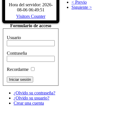
< Previo
CARACTERÍSTICAS - Buque Escuela
Hora del servidor: 2026-
Siguiente >
buque. DATOS HISTÓRICOS. A
08-06 06:49:51
LARRINAGA (CADIZ)....
Read Mo
Visitors Counter
Formulario de acceso
Usuario
Contraseña
Recordarme
¿Olvido su contraseña?
¿Olvido su usuario?
Crear una cuenta