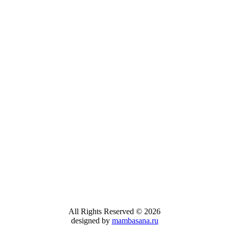
 "Juan Sebastián de Elcano" Descripcion del
que irán a los alm
STILLEROS: ECHEVARRIETA Y
"ELCANO" CA
re...
DENTRO DEL 
Lunes, 21 Enero 
El buque-escuela 
día 16 de este me
All Rights Reserved © 2026
designed by
mambasana.ru