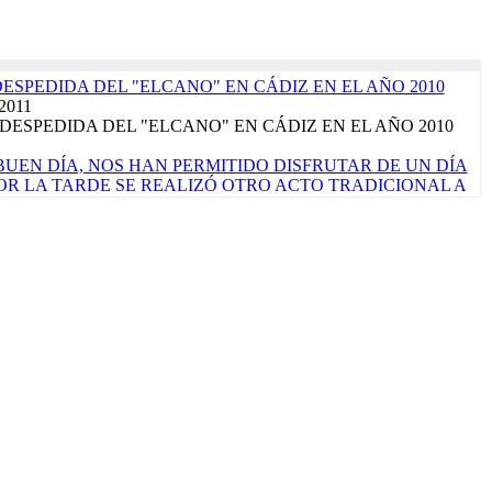
DESPEDIDA DEL "ELCANO" EN CÁDIZ EN EL AÑO 2010
 2011
DESPEDIDA DEL "ELCANO" EN CÁDIZ EN EL AÑO 2010
UEN DÍA, NOS HAN PERMITIDO DISFRUTAR DE UN DÍA
 POR LA TARDE SE REALIZÓ OTRO ACTO TRADICIONAL A
ALLE DE LAS TAPAS'. LA JORNADA CONCLUYE CON EL
ÓPICO DE CÁNCER, QUE SIGNIFICA PONER RUMBO AL
rzo 2017
de marzo de 2017 ¡Por fin llegó el sábado! La verdad es que
ara que nos vamos a engañar. Es nuestro primer...
Read More...
TRALUZ". FOTO FINALISTA PREMIOS "VIRGEN DEL
EN 2023". AUTOR: ALEJANDRO CARNICERO
o 2023
CORPORA PRODUCTOS ALIMENTARIOS DE MÁXIMA
A EL PRÓXIMO CRUCERO DE INSTRUCCIÓN QUE
N ENERO DE 2023
embre 2022
ace un mes una licitación pública para comprar algunos alimentos