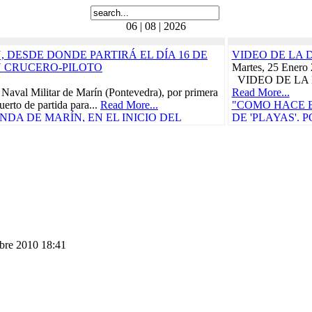
06 | 08 | 2026
 DESDE DONDE PARTIRÁ EL DÍA 16 DE
VIDEO DE LA 
N CRUCERO-PILOTO
Martes, 25 Enero
VIDEO DE LA 
 Naval Militar de Marín (Pontevedra), por primera
Read More...
uerto de partida para...
Read More...
"COMO HACE B
DA DE MARÍN, EN EL INICIO DEL
DE 'PLAYAS'.
RÁ EL 21 DE FEBRERO
BORDO, 'LA C
CRUCE DEL TR
ñola, "Juan Sebastián de Elcano" zarpó el pasado
CARIBE
Carraca, en San Fernando...
Read More...
Miércoles, 29 Ma
as Cívico-Militares
Vida a bordo, 25 
teníamos ganas, p
UN CONCIERTO BENÉFICO PRO-
"CON
 DE LORCA PROTAGONIZARÁN EL
CARM
S DURANTE EL...
Read More...
Domingo, 30 Juli
n de Elcano
Read More...
mbre 2010 18:41
010
"ELCANO" IN
etaria, en la actual provincia de Guipúzcoa,
CALIDAD PAR
e, participó en la campaña...
Read More...
COMENZARÁ E
e
Viernes, 11 Novi
010
La Armada abrió h