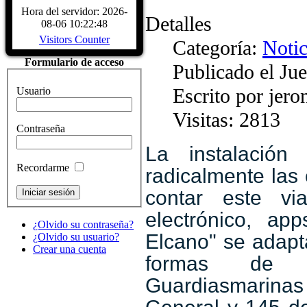
Biografía Juan Sebastiá
Hora del servidor: 2026-
Detalles
Sábado, 04 Diciembre 2
08-06 10:22:48
Juan Sebastián de Elcano nació en Gu
Visitors Counter
Categoría:
Notic
provincia de Guipúzcoa, hacia 1476
comerciante, participó en la campaña
Formulario de acceso
Publicado el Ju
Características del Buqu
Sábado, 04 Diciembre 2
Escrito por jer
Usuario
CARACTERÍSTICAS - Buque Escuel
de Elcano" Descripcion del buque
Visitas: 2813
HISTÓRICOS. ASTILLEROS: E
Contraseña
LARRINAGA (CADIZ)....
Read Mo
La instalación
Recordarme
radicalmente las
contar este vi
electrónico, a
¿Olvido su contraseña?
Elcano" se adapt
¿Olvido su usuario?
Crear una cuenta
formas de c
Guardiasmarinas