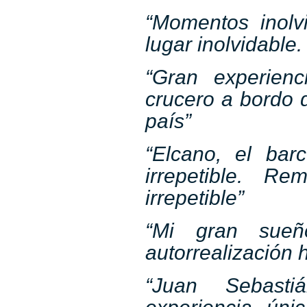
“Momentos inolv
lugar inolvidable
“Gran experien
crucero a bordo 
país”
“Elcano, el bar
irrepetible. Re
irrepetible”
“Mi gran sueñ
autorrealización 
“Juan Sebast