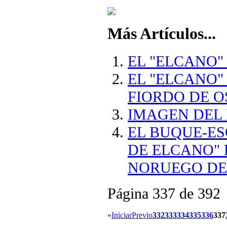
Más Artículos...
EL "ELCANO"
EL "ELCANO"
FIORDO DE O
IMAGEN DEL 
EL BUQUE-ES
DE ELCANO" 
NORUEGO DE
Página 337 de 392
«
Iniciar
Previo
332
333
334
335
336
337