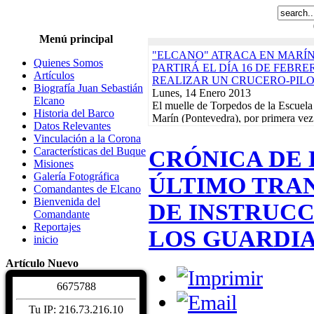
Menú principal
"ELCANO" ATRACA EN MARÍN
Quienes Somos
PARTIRÁ EL DÍA 16 DE FEBR
Artículos
REALIZAR UN CRUCERO-PIL
Biografía Juan Sebastián
Lunes, 14 Enero 2013
Elcano
El muelle de Torpedos de la Escuela
Historia del Barco
Marín (Pontevedra), por primera vez
Datos Relevantes
servirá de puerto de partida para...
R
Vinculación a la Corona
"ELCANO" NAVEGA EN DEMA
Características del Buque
CRÓNICA DE 
EN EL INICIO DEL CRUCERO-
Misiones
ACABARÁ EL 21 DE FEBRERO
Galería Fotográfica
ÚLTIMO TRA
Lunes, 17 Diciembre 2012
Comandantes de Elcano
El buque-escuela de la Armada Esp
Bienvenida del
DE INSTRUCC
Sebastián de Elcano" zarpó el pasado
Comandante
Arsenal de La Carraca, en San Fern
Reportajes
LOS GUARDI
Actividades de la Asociación. Jornad
inicio
Martes, 10 Enero 2012
EXPOSICIONES, REGATAS Y 
Artículo Nuevo
BENÉFICO PRO-DAMNIFICAD
DE LORCA PROTAGONIZARÁN
6
6
7
5
7
8
8
CALENDARIO DE ACTIVIDADE
Read More...
Tu IP: 216.73.216.10