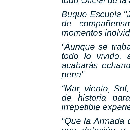
todo Oficial de l
Buque-Escuela "J
de compañerism
momentos inolvid
“Aunque se traba
todo lo vivido,
acabarás echand
pena”
“Mar, viento, Sol
de historia par
irrepetible experi
“Que la Armada 